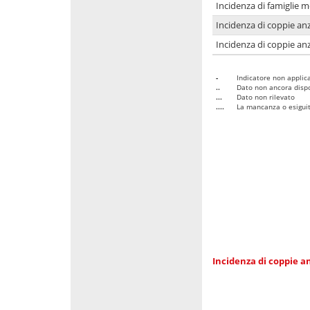
Incidenza di famiglie 
Incidenza di coppie anz
Incidenza di coppie anz
-
Indicatore non applica
..
Dato non ancora dispo
...
Dato non rilevato
....
La mancanza o esiguità
Incidenza di coppie an