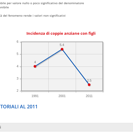
bile per valore nullo o poco significativo del denominatore
nibile
 del fenomeno rende i valori non significativi
Incidenza di coppie anziane con figli
6
5.4
5
4
4
3
2.5
2
1991
2001
2011
TORIALI AL 2011
i