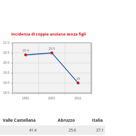
Incidenza di coppie anziane senza figli
21.0
20.5
20.4
20.5
20.0
19.5
19
19.0
18.5
1991
2001
2011
Valle Castellana
Abruzzo
Italia
41.4
25.6
27.1