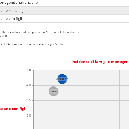
monogenitoriali anziane
iane senza figli
iane con figli
bile per valore nullo o poco significativo del denominatore
nibile
 del fenomeno rende i valori non significativi
Incidenza di famiglie monogen
4.5
Abruzzo
4.0
Italia
3.5
ziane con figli
3.0