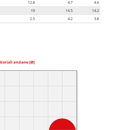
12.8
4.7
4.6
19
14.5
14.2
2.5
4.2
3.8
itoriali anziane
[Ø]