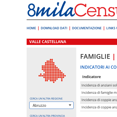
Vai
direttamente
a:
Contenuto
Ricerca
HOME
DOWNLOAD DATI
DOCUMENTAZIONE
LINKS 
.
VALLE CASTELLANA
FAMIGLIE
|
INDICATORI AI CO
Indicatore
Incidenza di anziani sol
Incidenza di famiglie 
CERCA UN'ALTRA REGIONE
Incidenza di coppie anz
Abruzzo
Incidenza di coppie anz
CERCA UN'ALTRA PROVINCIA