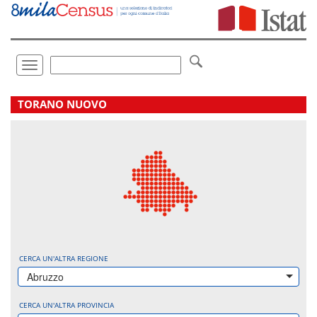
Vai
direttamente
a:
Contenuto
Ricerca
Toggle
navigation
.
TORANO NUOVO
CERCA UN'ALTRA REGIONE
Abruzzo
CERCA UN'ALTRA PROVINCIA