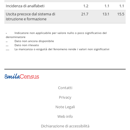
Incidenza di analfabeti
1.2
1.1
1.1
Uscita precoce dal sistema di
21.7
13.1
15.5
istruzione e formazione
-
Indicatore non applicabile per valore nullo o poco significativo del
denominatore
..
Dato non ancora disponibile
...
Dato non rilevato
....
La mancanza o esiguità del fenomeno rende i valori non significativi
Contatti
Privacy
Note Legali
Web info
Dichiarazione di accessibilità