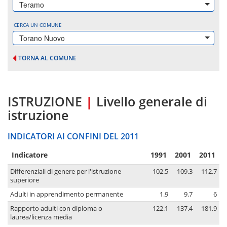
Teramo
CERCA UN COMUNE
Torano Nuovo
TORNA AL COMUNE
ISTRUZIONE
|
Livello generale di
istruzione
INDICATORI AI CONFINI DEL 2011
Indicatore
1991
2001
2011
Differenziali di genere per l'istruzione
102.5
109.3
112.7
superiore
Adulti in apprendimento permanente
1.9
9.7
6
Rapporto adulti con diploma o
122.1
137.4
181.9
laurea/licenza media