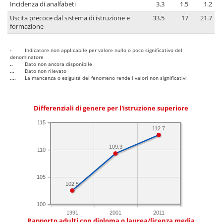
Incidenza di analfabeti
3.3
1.5
1.2
Uscita precoce dal sistema di istruzione e
33.5
17
21.7
formazione
-
Indicatore non applicabile per valore nullo o poco significativo del
denominatore
..
Dato non ancora disponibile
...
Dato non rilevato
....
La mancanza o esiguità del fenomeno rende i valori non significativi
Differenziali di genere per l'istruzione superiore
115
112.7
109.3
110
105
102.5
100
1991
2001
2011
Rapporto adulti con diploma o laurea/licenza media