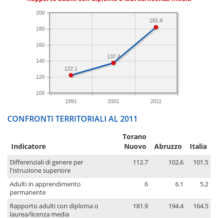
200
181.9
180
160
137.4
140
122.1
120
100
1991
2001
2011
CONFRONTI TERRITORIALI AL 2011
Torano
Indicatore
Nuovo
Abruzzo
Italia
Differenziali di genere per
112.7
102.6
101.5
l'istruzione superiore
Adulti in apprendimento
6
6.1
5.2
permanente
Rapporto adulti con diploma o
181.9
194.4
164.5
laurea/licenza media