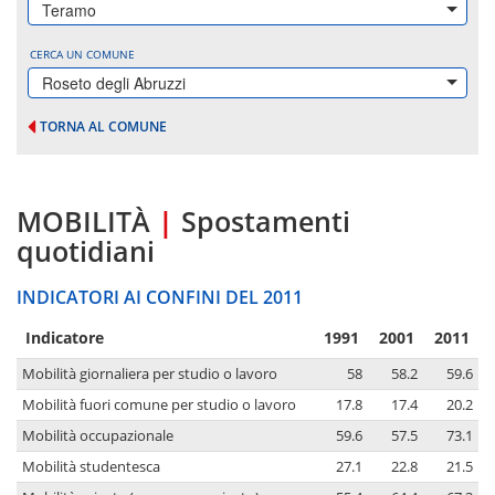
Teramo
CERCA UN COMUNE
Roseto degli Abruzzi
TORNA AL COMUNE
MOBILITÀ
|
Spostamenti
quotidiani
INDICATORI AI CONFINI DEL 2011
Indicatore
1991
2001
2011
Mobilità giornaliera per studio o lavoro
58
58.2
59.6
Mobilità fuori comune per studio o lavoro
17.8
17.4
20.2
Mobilità occupazionale
59.6
57.5
73.1
Mobilità studentesca
27.1
22.8
21.5