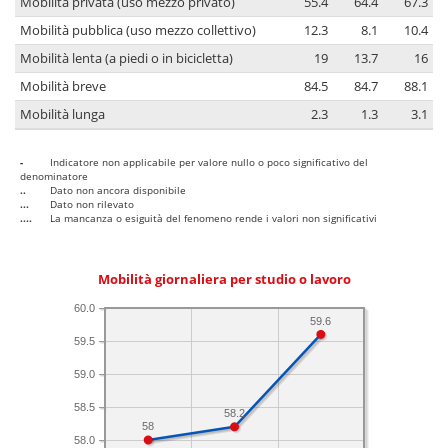
Mobilità privata (uso mezzo privato)
55.4
64.4
67.3
Mobilità pubblica (uso mezzo collettivo)
12.3
8.1
10.4
Mobilità lenta (a piedi o in bicicletta)
19
13.7
16
Mobilità breve
84.5
84.7
88.1
Mobilità lunga
2.3
1.3
3.1
-
Indicatore non applicabile per valore nullo o poco significativo del
denominatore
..
Dato non ancora disponibile
...
Dato non rilevato
....
La mancanza o esiguità del fenomeno rende i valori non significativi
Mobilità giornaliera per studio o lavoro
60.0
59.6
59.5
59.0
58.5
58.2
58
58.0