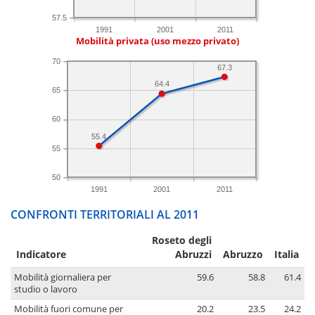
57.5
1991
2001
2011
Mobilità privata (uso mezzo privato)
70
67.3
64.4
65
60
55.4
55
50
1991
2001
2011
CONFRONTI TERRITORIALI AL 2011
Roseto degli
Indicatore
Abruzzi
Abruzzo
Italia
Mobilità giornaliera per
59.6
58.8
61.4
studio o lavoro
Mobilità fuori comune per
20.2
23.5
24.2