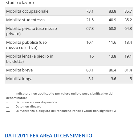
studio o lavoro
Mobilità occupazionale
73.1
83.8
85.7
Mobilità studentesca
21.5
40.9
35.2
Mobilità privata (uso mezzo
67.3
68.8
64.3
privato)
Mobilità pubblica (uso
10.4
11.6
13.4
mezzo collettivo)
Mobilità lenta (a piedi o in
16
13.8
19.1
bicicletta)
Mobilità breve
88.1
86.4
81.4
Mobilità lunga
3.1
3.6
5
-
Indicatore non applicabile per valore nullo o poco significativo del
denominatore
..
Dato non ancora disponibile
...
Dato non rilevato
....
La mancanza o esiguità del fenomeno rende i valori non significativi
DATI 2011 PER AREA DI CENSIMENTO