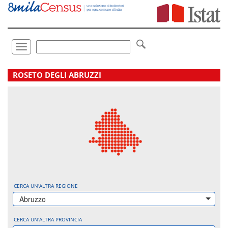
Vai
direttamente
a:
Contenuto
Ricerca
Toggle
navigation
.
ROSETO DEGLI ABRUZZI
CERCA UN'ALTRA REGIONE
Abruzzo
CERCA UN'ALTRA PROVINCIA