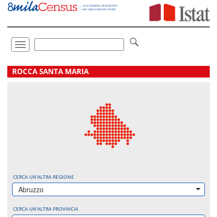
Vai
direttamente
a:
Contenuto
Ricerca
Toggle
navigation
.
ROCCA SANTA MARIA
CERCA UN'ALTRA REGIONE
Abruzzo
CERCA UN'ALTRA PROVINCIA