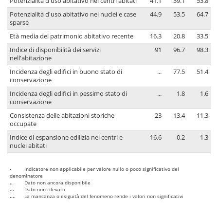
Potenzialità d'uso abitativo nei centri abitati
41.1
39.1
53.8
Potenzialità d'uso abitativo nei nuclei e case
44.9
53.5
64.7
sparse
Età media del patrimonio abitativo recente
16.3
20.8
33.5
Indice di disponibilità dei servizi
91
96.7
98.3
nell'abitazione
Incidenza degli edifici in buono stato di
...
77.5
51.4
conservazione
Incidenza degli edifici in pessimo stato di
...
1.8
1.6
conservazione
Consistenza delle abitazioni storiche
23
13.4
11.3
occupate
Indice di espansione edilizia nei centri e
16.6
0.2
1.3
nuclei abitati
-
Indicatore non applicabile per valore nullo o poco significativo del
denominatore
..
Dato non ancora disponibile
...
Dato non rilevato
....
La mancanza o esiguità del fenomeno rende i valori non significativi