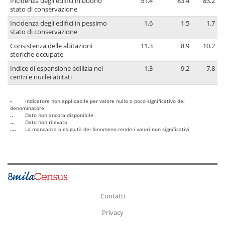
Incidenza degli edifici in buono
51.4
83.4
83.2
stato di conservazione
Incidenza degli edifici in pessimo
1.6
1.5
1.7
stato di conservazione
Consistenza delle abitazioni
11.3
8.9
10.2
storiche occupate
Indice di espansione edilizia nei
1.3
9.2
7.8
centri e nuclei abitati
-
Indicatore non applicabile per valore nullo o poco significativo del
denominatore
..
Dato non ancora disponibile
...
Dato non rilevato
....
La mancanza o esiguità del fenomeno rende i valori non significativi
Contatti
Privacy