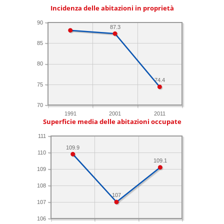
Incidenza delle abitazioni in proprietà
90
87.3
85
80
74.4
75
70
1991
2001
2011
Superficie media delle abitazioni occupate
111
109.9
110
109.1
109
108
107
107
106