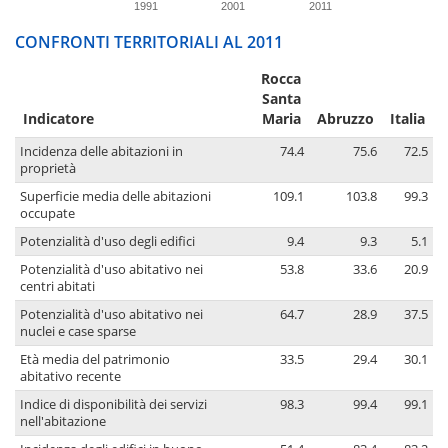
1991
2001
2011
CONFRONTI TERRITORIALI AL 2011
Rocca
Santa
Indicatore
Maria
Abruzzo
Italia
Incidenza delle abitazioni in
74.4
75.6
72.5
proprietà
Superficie media delle abitazioni
109.1
103.8
99.3
occupate
Potenzialità d'uso degli edifici
9.4
9.3
5.1
Potenzialità d'uso abitativo nei
53.8
33.6
20.9
centri abitati
Potenzialità d'uso abitativo nei
64.7
28.9
37.5
nuclei e case sparse
Età media del patrimonio
33.5
29.4
30.1
abitativo recente
Indice di disponibilità dei servizi
98.3
99.4
99.1
nell'abitazione