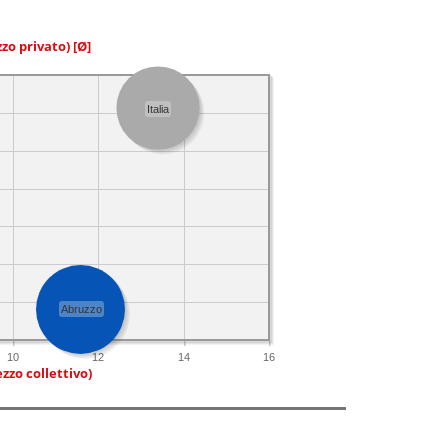
zzo privato)
[Ø]
Italia
Abruzzo
10
12
14
16
zzo collettivo)