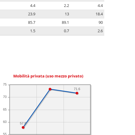
4.4
2.2
4.4
23.9
13
18.4
85.7
89.1
90
1.5
0.7
2.6
Mobilità privata (uso mezzo privato)
75
71.6
70
65
60
57.8
55