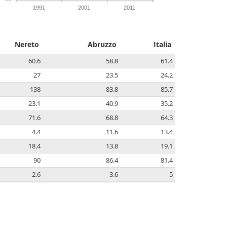
1991
2001
2011
Nereto
Abruzzo
Italia
60.6
58.8
61.4
27
23.5
24.2
138
83.8
85.7
23.1
40.9
35.2
71.6
68.8
64.3
4.4
11.6
13.4
18.4
13.8
19.1
90
86.4
81.4
2.6
3.6
5