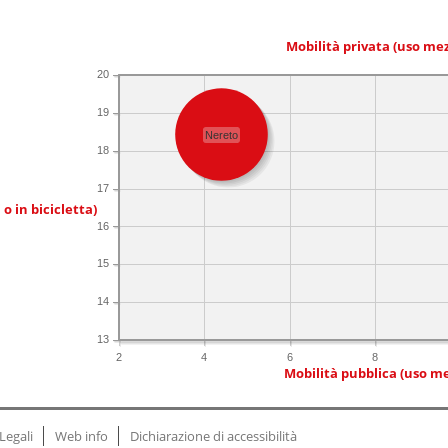
Mobilità privata (uso me
20
19
Nereto
18
17
 o in bicicletta)
16
15
14
13
2
4
6
8
Mobilità pubblica (uso me
Legali
Web info
Dichiarazione di accessibilità