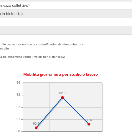
mezzo collettivo)
 in bicicletta)
bile per valore nullo o poco significativo del denominatore
nibile
 del fenomeno rende i valori non significativi
Mobilità giornaliera per studio o lavoro
64
62.8
63
62
61
60.6
60.3
60