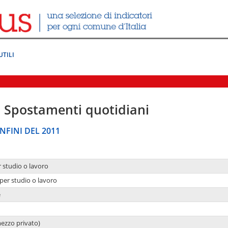
UTILI
|
Spostamenti quotidiani
NFINI DEL 2011
r studio o lavoro
per studio o lavoro
e
mezzo privato)