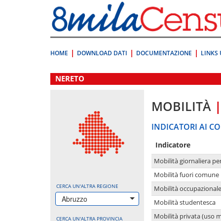
Vai
direttamente
a:
Contenuto
Ricerca
HOME
DOWNLOAD DATI
DOCUMENTAZIONE
LINKS 
.
NERETO
MOBILITÀ
INDICATORI AI CO
Indicatore
Mobilità giornaliera pe
Mobilità fuori comune 
CERCA UN'ALTRA REGIONE
Mobilità occupazional
Abruzzo
Mobilità studentesca
Mobilità privata (uso 
CERCA UN'ALTRA PROVINCIA