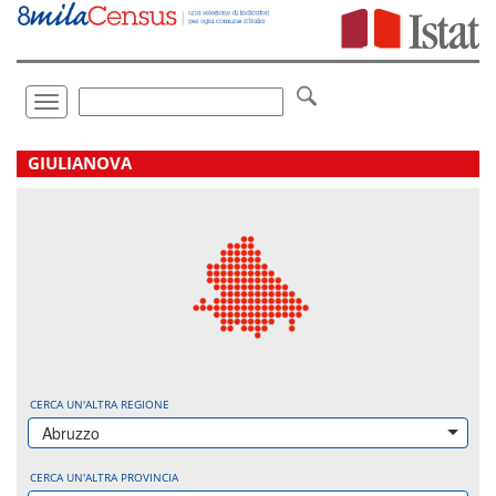
Vai
direttamente
a:
Contenuto
Ricerca
Toggle
navigation
.
GIULIANOVA
CERCA UN'ALTRA REGIONE
Abruzzo
CERCA UN'ALTRA PROVINCIA