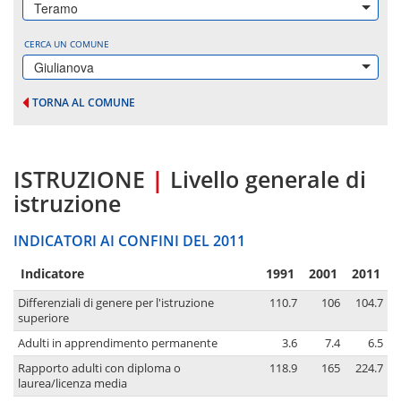
Teramo
CERCA UN COMUNE
Giulianova
TORNA AL COMUNE
ISTRUZIONE
|
Livello generale di
istruzione
INDICATORI AI CONFINI DEL 2011
Indicatore
1991
2001
2011
Differenziali di genere per l'istruzione
110.7
106
104.7
superiore
Adulti in apprendimento permanente
3.6
7.4
6.5
Rapporto adulti con diploma o
118.9
165
224.7
laurea/licenza media