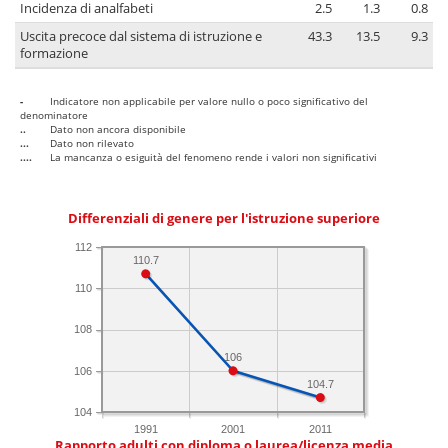
Incidenza di analfabeti
2.5
1.3
0.8
Uscita precoce dal sistema di istruzione e
43.3
13.5
9.3
formazione
-
Indicatore non applicabile per valore nullo o poco significativo del
denominatore
..
Dato non ancora disponibile
...
Dato non rilevato
....
La mancanza o esiguità del fenomeno rende i valori non significativi
Differenziali di genere per l'istruzione superiore
112
110.7
110
108
106
106
104.7
104
1991
2001
2011
Rapporto adulti con diploma o laurea/licenza media