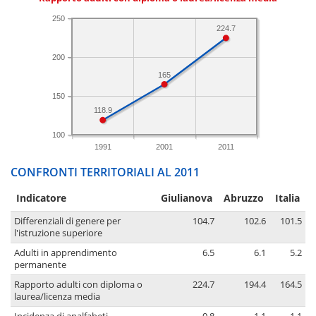
250
224.7
200
165
150
118.9
100
1991
2001
2011
CONFRONTI TERRITORIALI AL 2011
Indicatore
Giulianova
Abruzzo
Italia
Differenziali di genere per
104.7
102.6
101.5
l'istruzione superiore
Adulti in apprendimento
6.5
6.1
5.2
permanente
Rapporto adulti con diploma o
224.7
194.4
164.5
laurea/licenza media