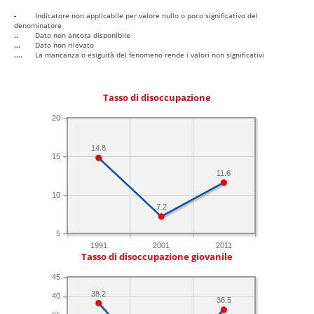
-
Indicatore non applicabile per valore nullo o poco significativo del
denominatore
..
Dato non ancora disponibile
...
Dato non rilevato
....
La mancanza o esiguità del fenomeno rende i valori non significativi
Tasso di disoccupazione
20
14.8
15
11.6
10
7.2
5
1991
2001
2011
Tasso di disoccupazione giovanile
45
38.2
40
36.5