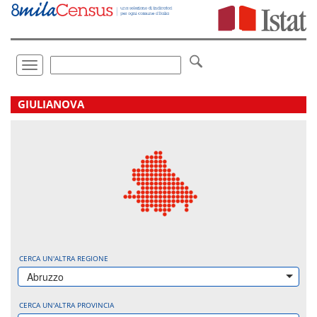
Vai
direttamente
a:
Contenuto
Ricerca
Toggle
navigation
.
GIULIANOVA
CERCA UN'ALTRA REGIONE
Abruzzo
CERCA UN'ALTRA PROVINCIA