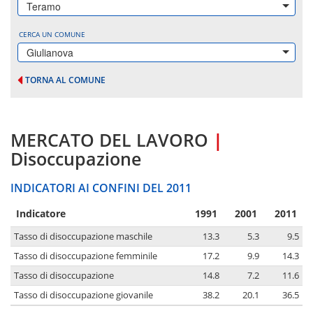
Teramo
CERCA UN COMUNE
Giulianova
TORNA AL COMUNE
MERCATO DEL LAVORO
|
Disoccupazione
INDICATORI AI CONFINI DEL 2011
Indicatore
1991
2001
2011
Tasso di disoccupazione maschile
13.3
5.3
9.5
Tasso di disoccupazione femminile
17.2
9.9
14.3
Tasso di disoccupazione
14.8
7.2
11.6
Tasso di disoccupazione giovanile
38.2
20.1
36.5