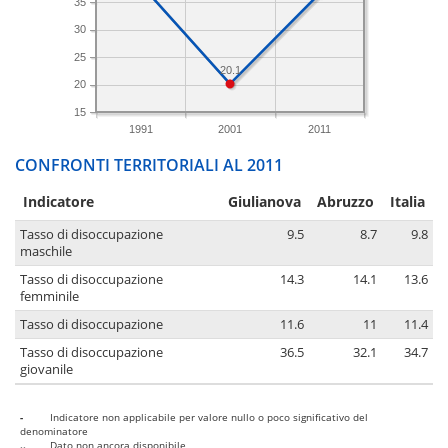
35
30
25
20.1
20
15
1991
2001
2011
CONFRONTI TERRITORIALI AL 2011
Indicatore
Giulianova
Abruzzo
Italia
Tasso di disoccupazione
9.5
8.7
9.8
maschile
Tasso di disoccupazione
14.3
14.1
13.6
femminile
Tasso di disoccupazione
11.6
11
11.4
Tasso di disoccupazione
36.5
32.1
34.7
giovanile
-
Indicatore non applicabile per valore nullo o poco significativo del
denominatore
..
Dato non ancora disponibile