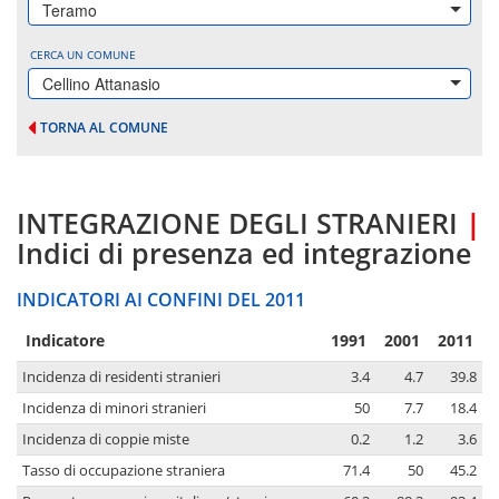
Teramo
CERCA UN COMUNE
Cellino Attanasio
TORNA AL COMUNE
INTEGRAZIONE DEGLI STRANIERI
|
Indici di presenza ed integrazione
INDICATORI AI CONFINI DEL 2011
Indicatore
1991
2001
2011
Incidenza di residenti stranieri
3.4
4.7
39.8
Incidenza di minori stranieri
50
7.7
18.4
Incidenza di coppie miste
0.2
1.2
3.6
Tasso di occupazione straniera
71.4
50
45.2