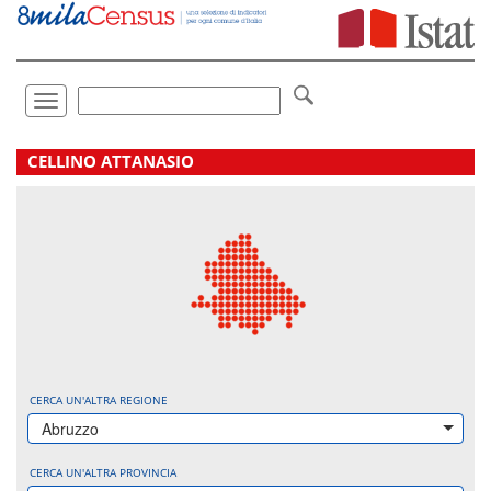
Vai
direttamente
a:
Contenuto
Ricerca
Toggle
navigation
.
CELLINO ATTANASIO
CERCA UN'ALTRA REGIONE
Abruzzo
CERCA UN'ALTRA PROVINCIA