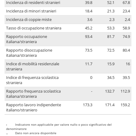
Incidenza di residenti stranieri
39.8
52.1
67.8
Incidenza di minori stranieri
18.4
21.3
23.4
Incidenza di coppie miste
3.6
2.3
2.4
Tasso di occupazione straniera
45.2
53.3
58.9
Rapporto occupazione
93.4
81.7
74.9
italiana/straniera
Rapporto disoccupazione
73.5
72.5
80.4
italiana/straniera
Indice di mobilità residenziale
11.7
15.9
16
straniera
Indice di frequenza scolastica
0
34.5
39.5
straniera
Rapporto frequenza scolastica
-
132.7
112.9
italiana/straniera
Rapporto lavoro indipendente
173.3
171.4
159.2
italiano/straniero
-
Indicatore non applicabile per valore nullo o poco significativo del
denominatore
..
Dato non ancora disponibile