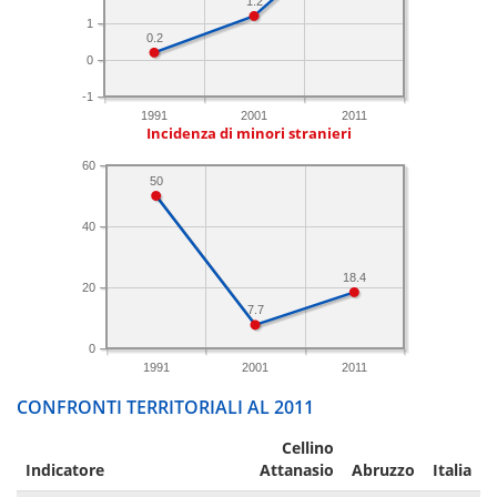
1.2
1
0.2
0
-1
1991
2001
2011
Incidenza di minori stranieri
60
50
40
18.4
20
7.7
0
1991
2001
2011
CONFRONTI TERRITORIALI AL 2011
Cellino
Indicatore
Attanasio
Abruzzo
Italia