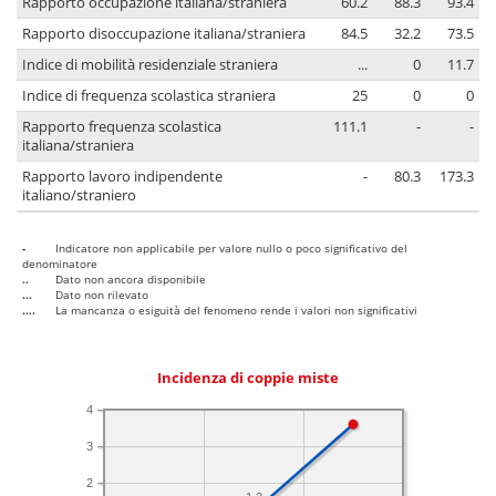
Rapporto occupazione italiana/straniera
60.2
88.3
93.4
Rapporto disoccupazione italiana/straniera
84.5
32.2
73.5
Indice di mobilità residenziale straniera
...
0
11.7
Indice di frequenza scolastica straniera
25
0
0
Rapporto frequenza scolastica
111.1
-
-
italiana/straniera
Rapporto lavoro indipendente
-
80.3
173.3
italiano/straniero
-
Indicatore non applicabile per valore nullo o poco significativo del
denominatore
..
Dato non ancora disponibile
...
Dato non rilevato
....
La mancanza o esiguità del fenomeno rende i valori non significativi
Incidenza di coppie miste
4
3
2