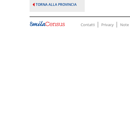
TORNA ALLA PROVINCIA
Contatti
Privacy
Note 
Fine
pagina.
Vai
a:
Inizio
Pagina
Contenuto
Ricerca