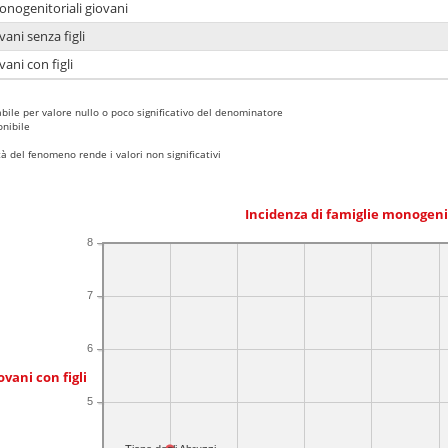
onogenitoriali giovani
ani senza figli
ani con figli
bile per valore nullo o poco significativo del denominatore
nibile
 del fenomeno rende i valori non significativi
Incidenza di famiglie monogeni
8
7
6
ovani con figli
5