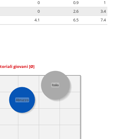
0
0.9
1
0
2.6
3.4
4.1
6.5
7.4
toriali giovani
[Ø]
Italia
Abruzzo