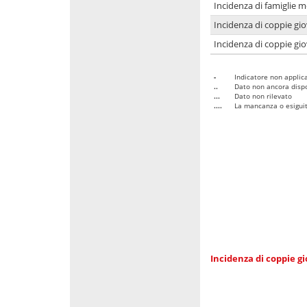
Incidenza di famiglie m
Incidenza di coppie giov
Incidenza di coppie giov
-
Indicatore non applica
..
Dato non ancora dispo
...
Dato non rilevato
....
La mancanza o esiguità
Incidenza di coppie gi