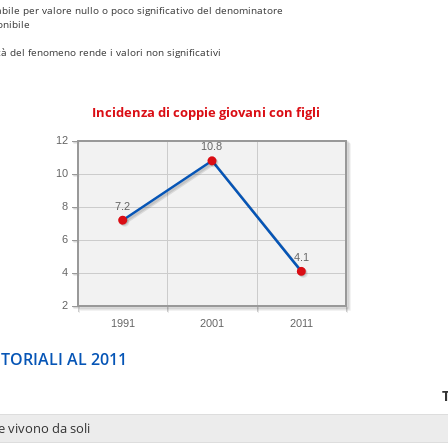
bile per valore nullo o poco significativo del denominatore
nibile
 del fenomeno rende i valori non significativi
Incidenza di coppie giovani con figli
12
10.8
10
7.2
8
6
4.1
4
2
1991
2001
2011
TORIALI AL 2011
e vivono da soli