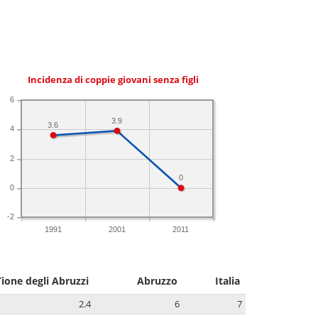
Incidenza di coppie giovani senza figli
6
3.9
3.6
4
2
0
0
-2
1991
2001
2011
Tione degli Abruzzi
Abruzzo
Italia
2.4
6
7