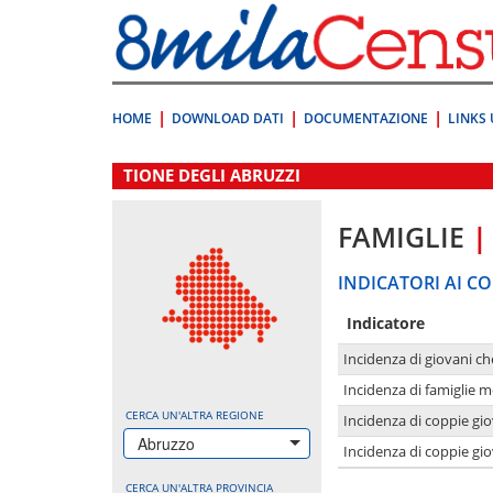
Vai
direttamente
a:
Contenuto
Ricerca
HOME
DOWNLOAD DATI
DOCUMENTAZIONE
LINKS 
.
TIONE DEGLI ABRUZZI
FAMIGLIE
|
INDICATORI AI CO
Indicatore
Incidenza di giovani ch
Incidenza di famiglie m
CERCA UN'ALTRA REGIONE
Incidenza di coppie giov
Abruzzo
Incidenza di coppie giov
CERCA UN'ALTRA PROVINCIA