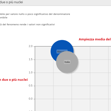
due o più nuclei
bile per valore nullo o poco significativo del denominatore
nibile
 del fenomeno rende i valori non significativi
Ampiezza media del
2.0
Abruzzo
1.5
Italia
1.0
n due o più nuclei
0.5
0.0