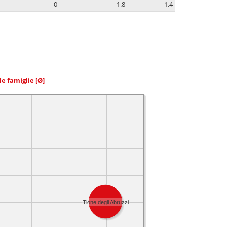
0
1.8
1.4
le famiglie
[Ø]
Tione degli Abruzzi