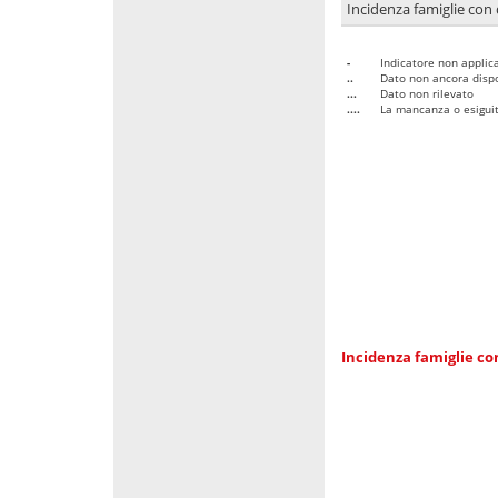
Incidenza famiglie con 
-
Indicatore non applica
..
Dato non ancora dispo
...
Dato non rilevato
....
La mancanza o esiguità
Incidenza famiglie co