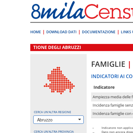
Vai
direttamente
a:
Contenuto
Ricerca
HOME
DOWNLOAD DATI
DOCUMENTAZIONE
LINKS 
.
TIONE DEGLI ABRUZZI
FAMIGLIE
|
INDICATORI AI CO
Indicatore
Ampiezza media delle f
Incidenza famiglie senz
CERCA UN'ALTRA REGIONE
Incidenza famiglie con 
Abruzzo
-
Indicatore non applica
CERCA UN'ALTRA PROVINCIA
..
Dato non ancora dispo