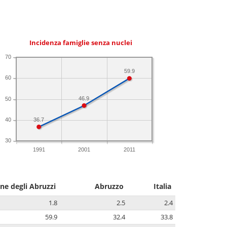
Incidenza famiglie senza nuclei
70
59.9
60
46.9
50
40
36.7
30
1991
2001
2011
ne degli Abruzzi
Abruzzo
Italia
1.8
2.5
2.4
59.9
32.4
33.8