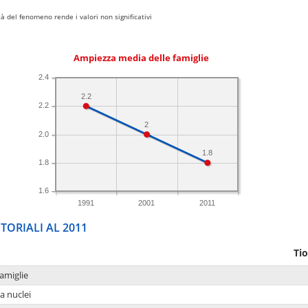
 del fenomeno rende i valori non significativi
Ampiezza media delle famiglie
2.4
2.2
2.2
2
2.0
1.8
1.8
1.6
1991
2001
2011
TORIALI AL 2011
Tio
amiglie
a nuclei