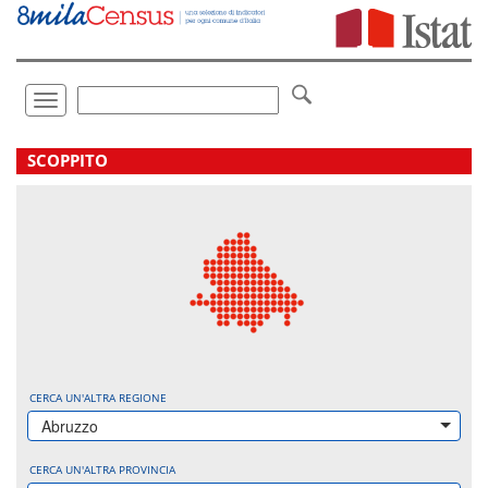
Vai
direttamente
a:
Contenuto
Ricerca
Toggle
navigation
.
SCOPPITO
CERCA UN'ALTRA REGIONE
Abruzzo
CERCA UN'ALTRA PROVINCIA