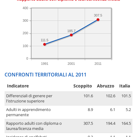
400
307.5
300
185.7
200
111.5
100
0
1991
2001
2011
CONFRONTI TERRITORIALI AL 2011
Indicatore
Scoppito
Abruzzo
Italia
Differenziali di genere per
101.6
102.6
101.5
l'istruzione superiore
Adulti in apprendimento
8.9
6.1
5.2
permanente
Rapporto adulti con diploma o
307.5
194.4
164.5
laurea/licenza media