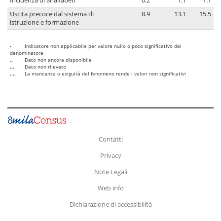
Incidenza di analfabeti
0.2
1.1
1.1
Uscita precoce dal sistema di
8.9
13.1
15.5
istruzione e formazione
-
Indicatore non applicabile per valore nullo o poco significativo del
denominatore
..
Dato non ancora disponibile
...
Dato non rilevato
....
La mancanza o esiguità del fenomeno rende i valori non significativi
Contatti
Privacy
Note Legali
Web info
Dichiarazione di accessibilità