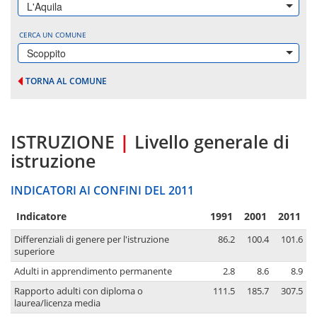
L'Aquila
CERCA UN COMUNE
Scoppito
TORNA AL COMUNE
ISTRUZIONE
|
Livello generale di
istruzione
INDICATORI AI CONFINI DEL 2011
Indicatore
1991
2001
2011
Differenziali di genere per l'istruzione
86.2
100.4
101.6
superiore
Adulti in apprendimento permanente
2.8
8.6
8.9
Rapporto adulti con diploma o
111.5
185.7
307.5
laurea/licenza media