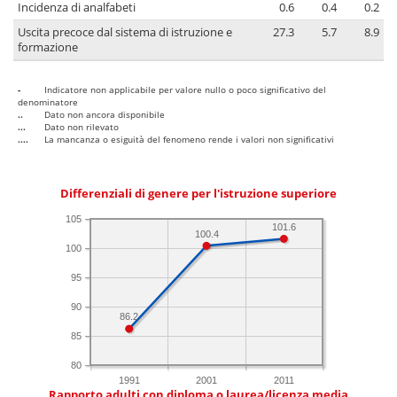
Incidenza di analfabeti
0.6
0.4
0.2
Uscita precoce dal sistema di istruzione e
27.3
5.7
8.9
formazione
-
Indicatore non applicabile per valore nullo o poco significativo del
denominatore
..
Dato non ancora disponibile
...
Dato non rilevato
....
La mancanza o esiguità del fenomeno rende i valori non significativi
Differenziali di genere per l'istruzione superiore
105
101.6
100.4
100
95
90
86.2
85
80
1991
2001
2011
Rapporto adulti con diploma o laurea/licenza media