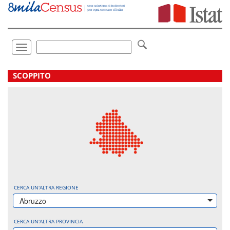
Vai
direttamente
a:
Contenuto
Ricerca
Toggle
navigation
.
SCOPPITO
CERCA UN'ALTRA REGIONE
Abruzzo
CERCA UN'ALTRA PROVINCIA