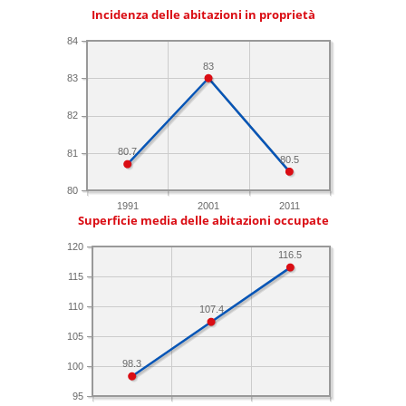
Incidenza delle abitazioni in proprietà
84
83
83
82
80.7
81
80.5
80
1991
2001
2011
Superficie media delle abitazioni occupate
120
116.5
115
110
107.4
105
98.3
100
95