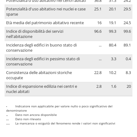
Potenzialità d'uso abitativo nei centri abitati
36.8
31.3
24.2
Potenzialità d'uso abitativo nei nuclei e case
25.1
20.1
29.5
sparse
Età media del patrimonio abitativo recente
16
19.1
24.5
Indice di disponibilità dei servizi
96.6
99.3
99.6
nell'abitazione
Incidenza degli edifici in buono stato di
...
80.4
89.1
conservazione
Incidenza degli edifici in pessimo stato di
...
3.3
0.4
conservazione
Consistenza delle abitazioni storiche
22.8
10.2
8.3
occupate
Indice di espansione edilizia nei centri e
2.8
1.6
20
nuclei abitati
-
Indicatore non applicabile per valore nullo o poco significativo del
denominatore
..
Dato non ancora disponibile
...
Dato non rilevato
....
La mancanza o esiguità del fenomeno rende i valori non significativi