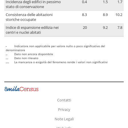
Incidenza degli edifici in pessimo
0.4
1.5
1.7
stato di conservazione
Consistenza delle abitazioni
8.3
8.9
10.2
storiche occupate
Indice di espansione edilizia nei
20
9.2
7.8
centri e nuclei abitati
-
Indicatore non applicabile per valore nullo o poco significativo del
denominatore
..
Dato non ancora disponibile
...
Dato non rilevato
....
La mancanza o esiguità del fenomeno rende i valori non significativi
Contatti
Privacy
Note Legali