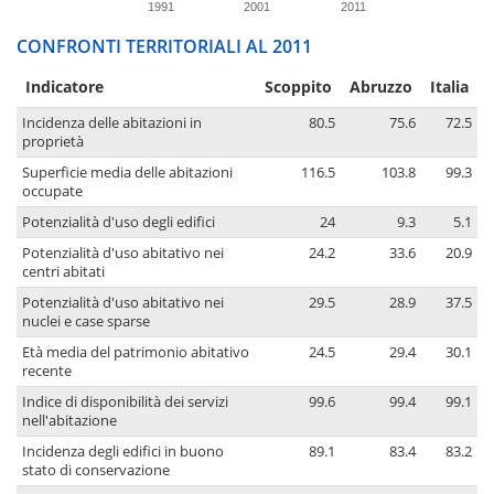
1991
2001
2011
CONFRONTI TERRITORIALI AL 2011
Indicatore
Scoppito
Abruzzo
Italia
Incidenza delle abitazioni in
80.5
75.6
72.5
proprietà
Superficie media delle abitazioni
116.5
103.8
99.3
occupate
Potenzialità d'uso degli edifici
24
9.3
5.1
Potenzialità d'uso abitativo nei
24.2
33.6
20.9
centri abitati
Potenzialità d'uso abitativo nei
29.5
28.9
37.5
nuclei e case sparse
Età media del patrimonio abitativo
24.5
29.4
30.1
recente
Indice di disponibilità dei servizi
99.6
99.4
99.1
nell'abitazione
Incidenza degli edifici in buono
89.1
83.4
83.2
stato di conservazione