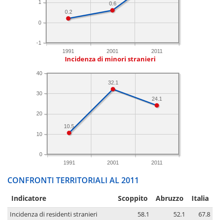
1
0.6
0.2
0
-1
1991
2001
2011
Incidenza di minori stranieri
40
32.1
30
24.1
20
10.5
10
0
1991
2001
2011
CONFRONTI TERRITORIALI AL 2011
Indicatore
Scoppito
Abruzzo
Italia
Incidenza di residenti stranieri
58.1
52.1
67.8