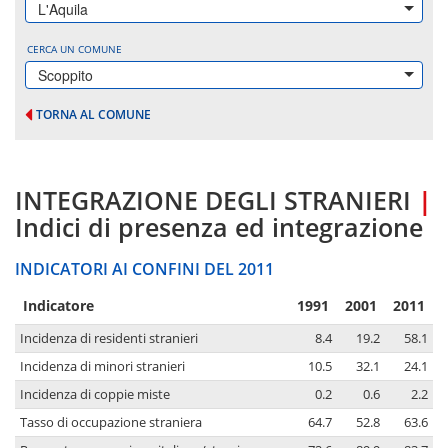
L'Aquila
CERCA UN COMUNE
Scoppito
TORNA AL COMUNE
INTEGRAZIONE DEGLI STRANIERI
|
Indici di presenza ed integrazione
INDICATORI AI CONFINI DEL 2011
Indicatore
1991
2001
2011
Incidenza di residenti stranieri
8.4
19.2
58.1
Incidenza di minori stranieri
10.5
32.1
24.1
Incidenza di coppie miste
0.2
0.6
2.2
Tasso di occupazione straniera
64.7
52.8
63.6