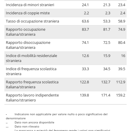
Incidenza di minori stranieri
24.1
21.3
23.4
Incidenza di coppie miste
2.2
2.3
2.4
Tasso di occupazione straniera
63.6
53.3
58.9
Rapporto occupazione
83.7
81.7
74.9
italiana/straniera
Rapporto disoccupazione
74.1
72.5
80.4
italiana/straniera
Indice di mobilità residenziale
12.6
15.9
16
straniera
Indice di frequenza scolastica
33.3
34.5
39.5
straniera
Rapporto frequenza scolastica
122.8
132.7
112.9
italiana/straniera
Rapporto lavoro indipendente
139.8
171.4
159.2
italiano/straniero
-
Indicatore non applicabile per valore nullo o poco significativo del
denominatore
..
Dato non ancora disponibile
...
Dato non rilevato
....
La mancanza o esiguità del fenomeno rende i valori non significativi