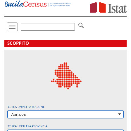
Vai
direttamente
a:
Contenuto
Ricerca
Toggle
navigation
.
SCOPPITO
CERCA UN'ALTRA REGIONE
Abruzzo
CERCA UN'ALTRA PROVINCIA