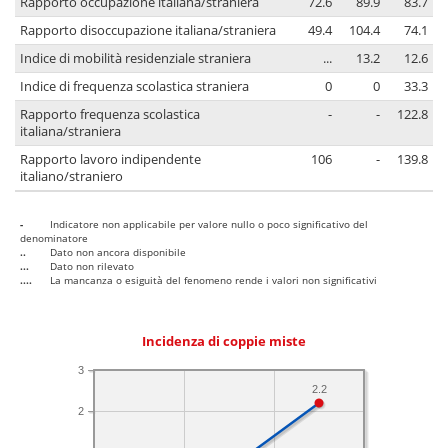
Rapporto occupazione italiana/straniera
72.6
89.9
83.7
Rapporto disoccupazione italiana/straniera
49.4
104.4
74.1
Indice di mobilità residenziale straniera
...
13.2
12.6
Indice di frequenza scolastica straniera
0
0
33.3
Rapporto frequenza scolastica
-
-
122.8
italiana/straniera
Rapporto lavoro indipendente
106
-
139.8
italiano/straniero
-
Indicatore non applicabile per valore nullo o poco significativo del
denominatore
..
Dato non ancora disponibile
...
Dato non rilevato
....
La mancanza o esiguità del fenomeno rende i valori non significativi
Incidenza di coppie miste
3
2.2
2