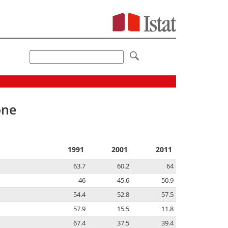
one
1991
2001
2011
63.7
60.2
64
46
45.6
50.9
54.4
52.8
57.5
57.9
15.5
11.8
67.4
37.5
39.4