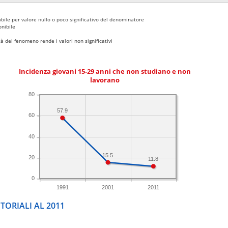
bile per valore nullo o poco significativo del denominatore
nibile
 del fenomeno rende i valori non significativi
Incidenza giovani 15-29 anni che non studiano e non
lavorano
80
57.9
60
40
15.5
20
11.8
0
1991
2001
2011
TORIALI AL 2011