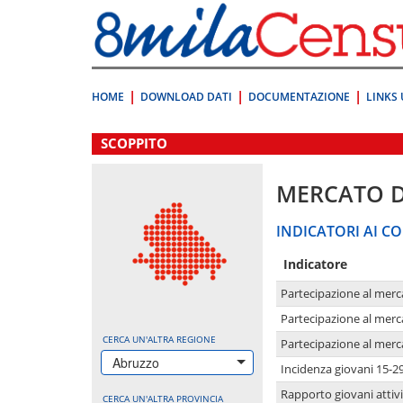
Vai
direttamente
a:
Contenuto
Ricerca
HOME
DOWNLOAD DATI
DOCUMENTAZIONE
LINKS 
.
SCOPPITO
MERCATO 
INDICATORI AI CO
Indicatore
Partecipazione al merc
Partecipazione al merc
CERCA UN'ALTRA REGIONE
Partecipazione al merc
Abruzzo
Incidenza giovani 15-2
Rapporto giovani attivi
CERCA UN'ALTRA PROVINCIA