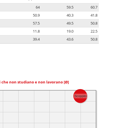
64
59.5
60.7
50.9
40.3
41.8
57.5
49.5
50.8
11.8
19.0
22.5
39.4
43.6
50.8
ni che non studiano e non lavorano
[Ø]
Scoppito