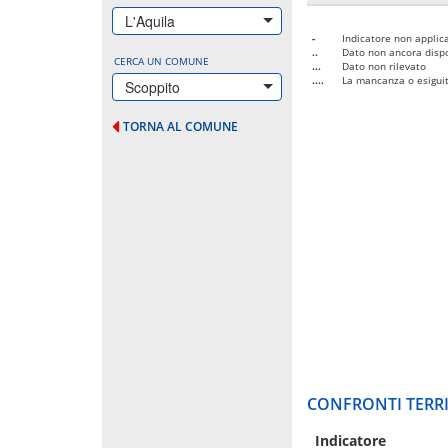
L'Aquila
-
Indicatore non applica
..
Dato non ancora dispo
CERCA UN COMUNE
...
Dato non rilevato
....
La mancanza o esiguità
Scoppito
TORNA AL COMUNE
CONFRONTI TERRI
Indicatore