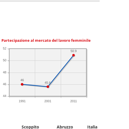
Partecipazione al mercato del lavoro femminile
52
50.9
50
48
46
45.6
46
44
1991
2001
2011
Scoppito
Abruzzo
Italia