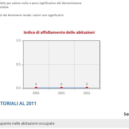
bile per valore nullo o poco significativo del denominatore
nibile
 del fenomeno rende i valori non significativi
Indice di affollamento delle abitazioni
1.0
0.5
0
0
0
0.0
1991
2001
2011
TORIALI AL 2011
Sa
upante nelle abitazioni occupate