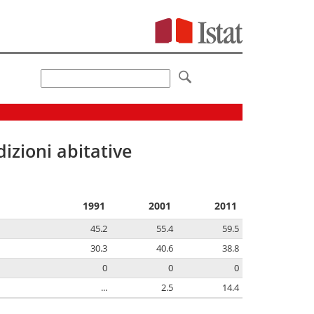
izioni abitative
1991
2001
2011
45.2
55.4
59.5
30.3
40.6
38.8
0
0
0
...
2.5
14.4