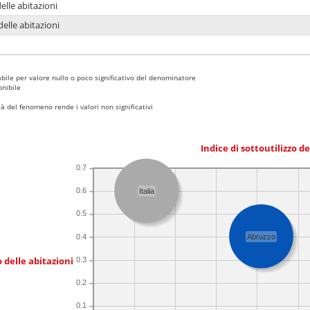
delle abitazioni
delle abitazioni
bile per valore nullo o poco significativo del denominatore
nibile
 del fenomeno rende i valori non significativi
Indice di sottoutilizzo d
0.7
0.6
Italia
0.5
0.4
Abruzzo
 delle abitazioni
0.3
0.2
0.1