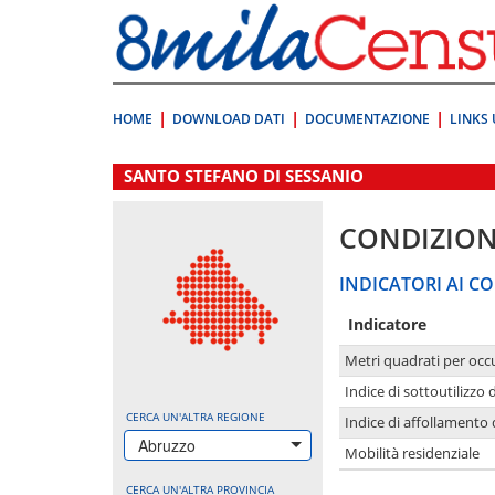
Vai
direttamente
a:
Contenuto
Ricerca
HOME
DOWNLOAD DATI
DOCUMENTAZIONE
LINKS 
.
SANTO STEFANO DI SESSANIO
CONDIZION
INDICATORI AI CO
Indicatore
Metri quadrati per occ
Indice di sottoutilizzo 
CERCA UN'ALTRA REGIONE
Indice di affollamento 
Abruzzo
Mobilità residenziale
CERCA UN'ALTRA PROVINCIA