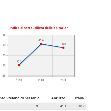
Indice di sottoutilizzo delle abitazioni
45
40.6
38.8
40
35
30.3
30
25
1991
2001
2011
nto Stefano di Sessanio
Abruzzo
Italia
59.5
41.1
40.7