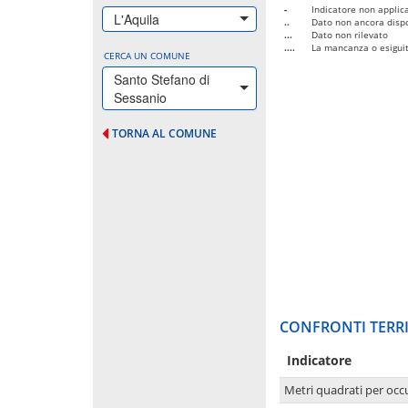
-
Indicatore non applica
L'Aquila
..
Dato non ancora dispo
...
Dato non rilevato
....
La mancanza o esiguità
CERCA UN COMUNE
Santo Stefano di
Sessanio
TORNA AL COMUNE
CONFRONTI TERRI
Indicatore
Metri quadrati per occ