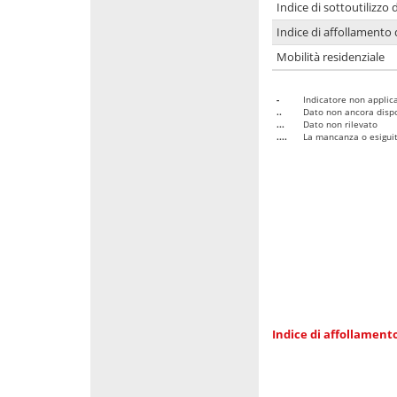
Indice di sottoutilizzo 
Indice di affollamento 
Mobilità residenziale
-
Indicatore non applica
..
Dato non ancora dispo
...
Dato non rilevato
....
La mancanza o esiguità
Indice di affollamento