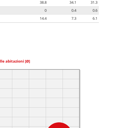
38.8
34.1
31.3
0
0.4
0.6
14.4
7.3
6.1
elle abitazioni
[Ø]