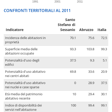
1991
2001
2011
CONFRONTI TERRITORIALI AL 2011
Santo
Stefano di
Indicatore
Sessanio
Abruzzo
Italia
Incidenza delle abitazioni in
70.1
75.6
72.5
proprietà
Superficie media delle
93.3
103.8
99.3
abitazioni occupate
Potenzialità d'uso degli
37.5
9.3
5.1
edifici
Potenzialità d'uso abitativo
69.8
33.6
20.9
nei centri abitati
Potenzialità d'uso abitativo
0
28.9
37.5
nei nuclei e case sparse
Età media del patrimonio
10
29.4
30.1
abitativo recente
Indice di disponibilità dei
100
99.4
99.1
servizi nell'abitazione