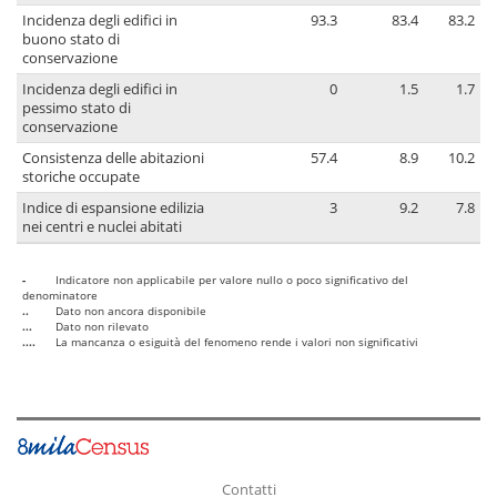
Incidenza degli edifici in
93.3
83.4
83.2
buono stato di
conservazione
Incidenza degli edifici in
0
1.5
1.7
pessimo stato di
conservazione
Consistenza delle abitazioni
57.4
8.9
10.2
storiche occupate
Indice di espansione edilizia
3
9.2
7.8
nei centri e nuclei abitati
-
Indicatore non applicabile per valore nullo o poco significativo del
denominatore
..
Dato non ancora disponibile
...
Dato non rilevato
....
La mancanza o esiguità del fenomeno rende i valori non significativi
Contatti