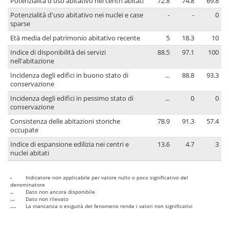
Potenzialità d'uso abitativo nei centri abitati
72.8
74.8
69.8
Potenzialità d'uso abitativo nei nuclei e case
-
-
0
sparse
Età media del patrimonio abitativo recente
5
18.3
10
Indice di disponibilità dei servizi
88.5
97.1
100
nell'abitazione
Incidenza degli edifici in buono stato di
...
88.8
93.3
conservazione
Incidenza degli edifici in pessimo stato di
...
0
0
conservazione
Consistenza delle abitazioni storiche
78.9
91.3
57.4
occupate
Indice di espansione edilizia nei centri e
13.6
4.7
3
nuclei abitati
-
Indicatore non applicabile per valore nullo o poco significativo del
denominatore
..
Dato non ancora disponibile
...
Dato non rilevato
....
La mancanza o esiguità del fenomeno rende i valori non significativi