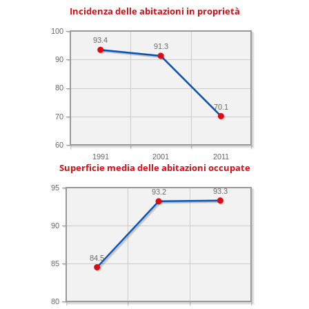
Incidenza delle abitazioni in proprietà
100
93.4
91.3
90
80
70.1
70
60
1991
2001
2011
Superficie media delle abitazioni occupate
95
93.3
93.2
90
84.5
85
80