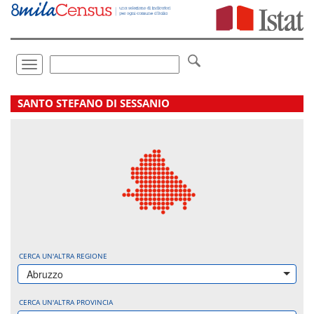
Vai
direttamente
a:
Contenuto
Ricerca
Toggle
navigation
.
SANTO STEFANO DI SESSANIO
CERCA UN'ALTRA REGIONE
Abruzzo
CERCA UN'ALTRA PROVINCIA