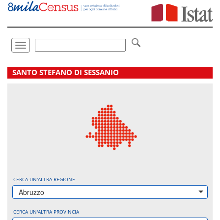
Vai
direttamente
a:
Contenuto
Ricerca
Toggle
navigation
.
SANTO STEFANO DI SESSANIO
CERCA UN'ALTRA REGIONE
Abruzzo
CERCA UN'ALTRA PROVINCIA