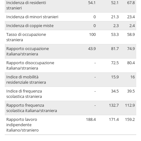
Incidenza di residenti
54.1
52.1
67.8
stranieri
Incidenza di minori stranieri
0
21.3
23.4
Incidenza di coppie miste
0
2.3
2.4
Tasso di occupazione
100
53.3
58.9
straniera
Rapporto occupazione
43.9
81.7
74.9
italiana/straniera
Rapporto disoccupazione
-
72.5
80.4
italiana/straniera
Indice di mobilità
-
15.9
16
residenziale straniera
Indice di frequenza
-
34.5
39.5
scolastica straniera
Rapporto frequenza
-
132.7
112.9
scolastica italiana/straniera
Rapporto lavoro
188.4
171.4
159.2
indipendente
italiano/straniero