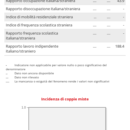
Rapporto occupazione italiana/straniera
....
....
43.9
Rapporto disoccupazione italiana/straniera
....
....
-
Indice di mobilità residenziale straniera
...
....
-
Indice di frequenza scolastica straniera
....
....
-
Rapporto frequenza scolastica
....
....
-
italiana/straniera
Rapporto lavoro indipendente
....
....
188.4
italiano/straniero
-
Indicatore non applicabile per valore nullo o poco significativo del
denominatore
..
Dato non ancora disponibile
...
Dato non rilevato
....
La mancanza o esiguità del fenomeno rende i valori non significativi
Incidenza di coppie miste
1.0