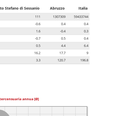
to Stefano di Sessanio
Abruzzo
Italia
111
1307309
59433744
-0.6
0.4
0.4
1.6
-0.4
0.3
-0.7
0.5
0.4
0.5
4.4
6.4
16.2
17.7
9
3.3
120.7
196.8
ntercensuaria annua
[Ø]