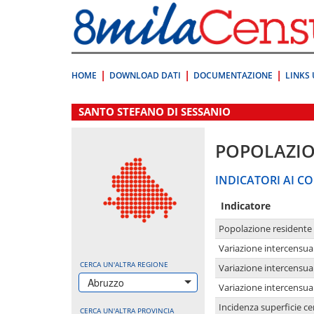
Vai
direttamente
a:
Contenuto
Ricerca
HOME
DOWNLOAD DATI
DOCUMENTAZIONE
LINKS 
.
SANTO STEFANO DI SESSANIO
POPOLAZI
INDICATORI AI CO
Indicatore
Popolazione residente
Variazione intercensua
CERCA UN'ALTRA REGIONE
Variazione intercensua
Abruzzo
Variazione intercensua
Incidenza superficie cen
CERCA UN'ALTRA PROVINCIA