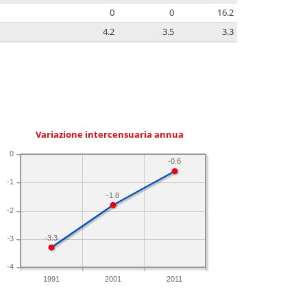
0
0
16.2
4.2
3.5
3.3
Variazione intercensuaria annua
0
-0.6
-1
-1.8
-2
-3.3
-3
-4
1991
2001
2011