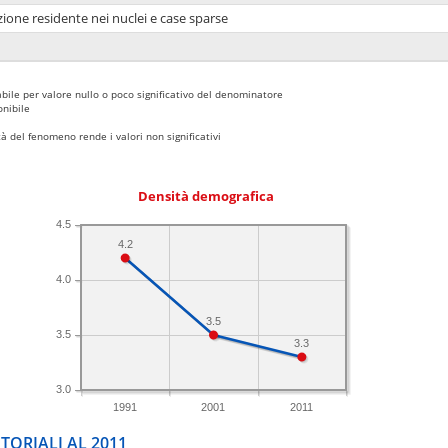
ione residente nei nuclei e case sparse
bile per valore nullo o poco significativo del denominatore
nibile
 del fenomeno rende i valori non significativi
Densità demografica
4.5
4.2
4.0
3.5
3.5
3.3
3.0
1991
2001
2011
TORIALI AL 2011