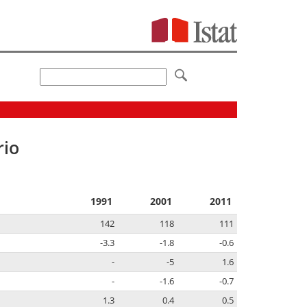
rio
1991
2001
2011
142
118
111
-3.3
-1.8
-0.6
-
-5
1.6
-
-1.6
-0.7
1.3
0.4
0.5