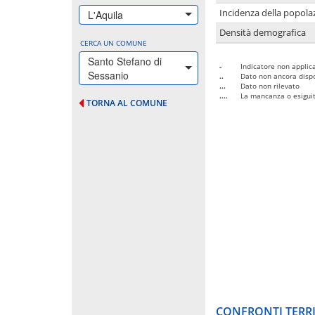
Incidenza della popolaz
L'Aquila
Densità demografica
CERCA UN COMUNE
Santo Stefano di
-
Indicatore non applica
Sessanio
..
Dato non ancora dispo
...
Dato non rilevato
....
La mancanza o esiguità
TORNA AL COMUNE
CONFRONTI TERRI