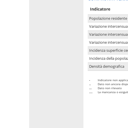
Indicatore
Popolazione residente
Variazione intercensua
Variazione intercensua
Variazione intercensua
Incidenza superficie cen
Incidenza della popolaz
Densità demografica
-
Indicatore non applica
..
Dato non ancora dispo
...
Dato non rilevato
....
La mancanza o esiguità