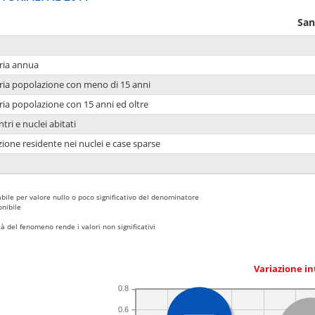
San
ria annua
ria popolazione con meno di 15 anni
ria popolazione con 15 anni ed oltre
tri e nuclei abitati
ione residente nei nuclei e case sparse
bile per valore nullo o poco significativo del denominatore
nibile
 del fenomeno rende i valori non significativi
Variazione i
0.8
0.6