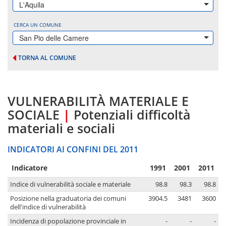
L'Aquila
CERCA UN COMUNE
San Pio delle Camere
TORNA AL COMUNE
VULNERABILITÀ MATERIALE E
SOCIALE
|
Potenziali difficoltà
materiali e sociali
INDICATORI AI CONFINI DEL 2011
Indicatore
1991
2001
2011
Indice di vulnerabilità sociale e materiale
98.8
98.3
98.8
Posizione nella graduatoria dei comuni
3904.5
3481
3600
dell'indice di vulnerabilità
Incidenza di popolazione provinciale in
-
-
-