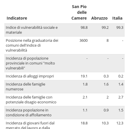
San Pio
delle
Indicatore
Camere
Abruzzo
Italia
Indice di vulnerabilità sociale e
98.8
99.2
99.3
materiale
Posizione nella graduatoria dei
3600
8
-
comuni dell'indice di
vulnerabilità
Incidenza di popolazione
-
-
-
provinciale in comuni "molto
vulnerabili"
Incidenza di alloggi impropri
19.1
0.3
0.2
Incidenza delle famiglie
1.8
1.6
1.4
numerose
Incidenza delle famiglie con
2.1
2
2.7
potenziale disagio economico
Incidenza popolazione in
1.1
0.9
1.5
condizione di affollamento
Incidenza di giovani fuori dal
18.8
10.3
12.3
mercato del lavoro e dalla