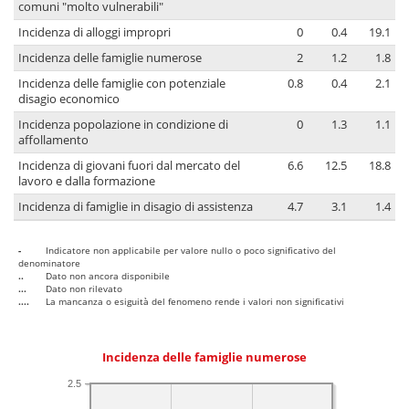
comuni "molto vulnerabili"
Incidenza di alloggi impropri
0
0.4
19.1
Incidenza delle famiglie numerose
2
1.2
1.8
Incidenza delle famiglie con potenziale
0.8
0.4
2.1
disagio economico
Incidenza popolazione in condizione di
0
1.3
1.1
affollamento
Incidenza di giovani fuori dal mercato del
6.6
12.5
18.8
lavoro e dalla formazione
Incidenza di famiglie in disagio di assistenza
4.7
3.1
1.4
-
Indicatore non applicabile per valore nullo o poco significativo del
denominatore
..
Dato non ancora disponibile
...
Dato non rilevato
....
La mancanza o esiguità del fenomeno rende i valori non significativi
Incidenza delle famiglie numerose
2.5