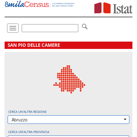
Vai
direttamente
a:
Contenuto
Ricerca
Toggle
navigation
.
SAN PIO DELLE CAMERE
CERCA UN'ALTRA REGIONE
Abruzzo
CERCA UN'ALTRA PROVINCIA