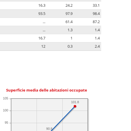
16.3
24.2
33.1
93.5
97.9
98.4
...
61.4
87.2
...
1.3
1.4
16.7
1
1.4
12
0.3
2.4
Superficie media delle abitazioni occupate
105
101.8
100
95
90.8