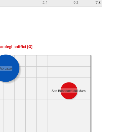
2.4
9.2
7.8
so degli edifici
[Ø]
Abruzzo
San Benedetto dei Marsi