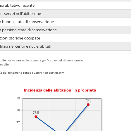
io abitativo recente
ei servizi nell'abitazione
 in buono stato di conservazione
 in pessimo stato di conservazione
azioni storiche occupate
lizia nei centri e nuclei abitati
bile per valore nullo o poco significativo del denominatore
nibile
 del fenomeno rende i valori non significativi
Incidenza delle abitazioni in proprietà
79
78.5
78
77.5
77