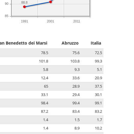
88.8
90
85
1991
2001
2011
an Benedetto dei Marsi
Abruzzo
Italia
78.5
75.6
72.5
101.8
103.8
99.3
5.8
9.3
5.1
12.4
33.6
20.9
65
28.9
37.5
33.1
29.4
30.1
98.4
99.4
99.1
87.2
83.4
83.2
1.4
1.5
1.7
1.4
8.9
10.2