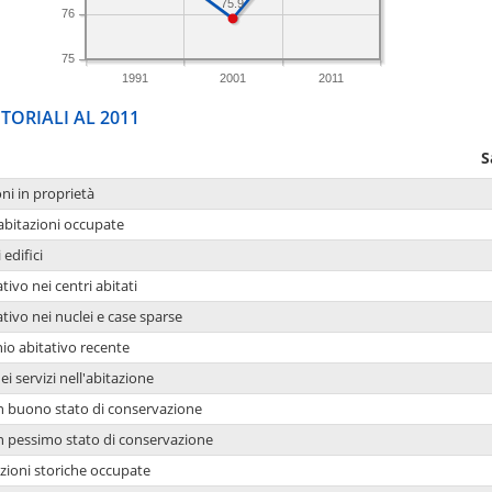
75.9
76
75
1991
2001
2011
TORIALI AL 2011
S
oni in proprietà
 abitazioni occupate
 edifici
tivo nei centri abitati
ativo nei nuclei e case sparse
io abitativo recente
ei servizi nell'abitazione
 in buono stato di conservazione
 in pessimo stato di conservazione
azioni storiche occupate