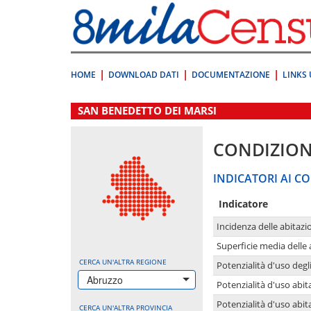
Vai
direttamente
a:
Contenuto
Ricerca
HOME
DOWNLOAD DATI
DOCUMENTAZIONE
LINKS 
.
SAN BENEDETTO DEI MARSI
CONDIZION
INDICATORI AI CO
Indicatore
Incidenza delle abitazi
Superficie media delle
CERCA UN'ALTRA REGIONE
Potenzialità d'uso degli
Abruzzo
Potenzialità d'uso abita
Potenzialità d'uso abit
CERCA UN'ALTRA PROVINCIA