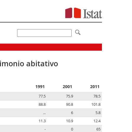
imonio abitativo
1991
2001
2011
77.5
75.9
78.5
88.8
90.8
101.8
...
6
5.8
11.3
10.9
12.4
-
0
65