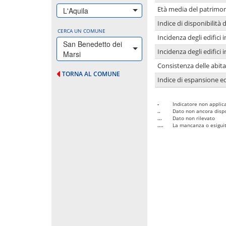
Età media del patrimon
L'Aquila
Indice di disponibilità d
CERCA UN COMUNE
Incidenza degli edifici
San Benedetto dei
Incidenza degli edifici
Marsi
Consistenza delle abit
TORNA AL COMUNE
Indice di espansione edi
-
Indicatore non applica
..
Dato non ancora dispo
...
Dato non rilevato
....
La mancanza o esiguità