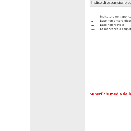
Indice di espansione edi
-
Indicatore non applica
..
Dato non ancora dispo
...
Dato non rilevato
....
La mancanza o esiguità
Superficie media dell