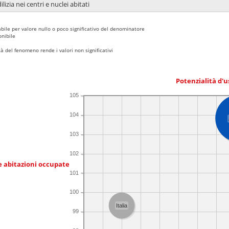
lizia nei centri e nuclei abitati
bile per valore nullo o poco significativo del denominatore
nibile
 del fenomeno rende i valori non significativi
Potenzialità d'u
105
104
103
102
e abitazioni occupate
101
100
Italia
99