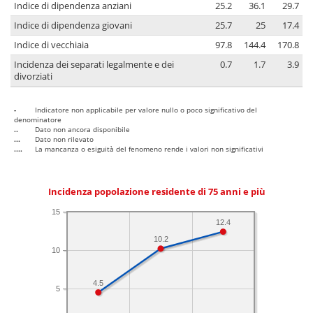
Indice di dipendenza anziani
25.2
36.1
29.7
Indice di dipendenza giovani
25.7
25
17.4
Indice di vecchiaia
97.8
144.4
170.8
Incidenza dei separati legalmente e dei
0.7
1.7
3.9
divorziati
-
Indicatore non applicabile per valore nullo o poco significativo del
denominatore
..
Dato non ancora disponibile
...
Dato non rilevato
....
La mancanza o esiguità del fenomeno rende i valori non significativi
Incidenza popolazione residente di 75 anni e più
15
12.4
10.2
10
4.5
5