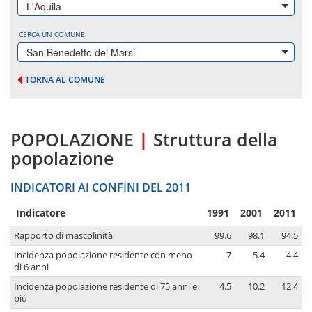
L'Aquila
CERCA UN COMUNE
San Benedetto dei Marsi
TORNA AL COMUNE
POPOLAZIONE
|
Struttura della
popolazione
INDICATORI AI CONFINI DEL 2011
Indicatore
1991
2001
2011
Rapporto di mascolinità
99.6
98.1
94.5
Incidenza popolazione residente con meno
7
5.4
4.4
di 6 anni
Incidenza popolazione residente di 75 anni e
4.5
10.2
12.4
più