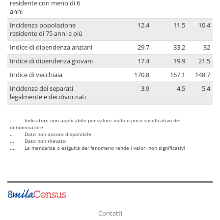
residente con meno di 6
anni
Incidenza popolazione
12.4
11.5
10.4
residente di 75 anni e più
Indice di dipendenza anziani
29.7
33.2
32
Indice di dipendenza giovani
17.4
19.9
21.5
Indice di vecchiaia
170.8
167.1
148.7
Incidenza dei separati
3.9
4.5
5.4
legalmente e dei divorziati
-
Indicatore non applicabile per valore nullo o poco significativo del
denominatore
..
Dato non ancora disponibile
...
Dato non rilevato
....
La mancanza o esiguità del fenomeno rende i valori non significativi
Contatti