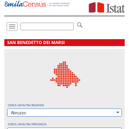
Vai
direttamente
a:
Contenuto
Ricerca
Toggle
navigation
.
SAN BENEDETTO DEI MARSI
CERCA UN'ALTRA REGIONE
Abruzzo
CERCA UN'ALTRA PROVINCIA