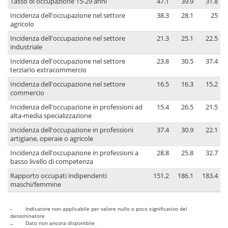
Tasso di occupazione 15-29 anni
47.1
39.9
31.8
Incidenza dell'occupazione nel settore
38.3
28.1
25
agricolo
Incidenza dell'occupazione nel settore
21.3
25.1
22.5
industriale
Incidenza dell'occupazione nel settore
23.8
30.5
37.4
terziario extracommercio
Incidenza dell'occupazione nel settore
16.5
16.3
15.2
commercio
Incidenza dell'occupazione in professioni ad
15.4
26.5
21.5
alta-media specializzazione
Incidenza dell'occupazione in professioni
37.4
30.9
22.1
artigiane, operaie o agricole
Incidenza dell'occupazione in professioni a
28.8
25.8
32.7
basso livello di competenza
Rapporto occupati indipendenti
151.2
186.1
183.4
maschi/femmine
-
Indicatore non applicabile per valore nullo o poco significativo del
denominatore
..
Dato non ancora disponibile