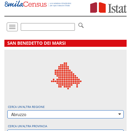
Vai
direttamente
a:
Contenuto
Ricerca
Toggle
navigation
.
SAN BENEDETTO DEI MARSI
CERCA UN'ALTRA REGIONE
Abruzzo
CERCA UN'ALTRA PROVINCIA