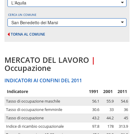
L'Aquila
CERCA UN COMUNE
San Benedetto dei Marsi
TORNA AL COMUNE
MERCATO DEL LAVORO
|
Occupazione
INDICATORI AI CONFINI DEL 2011
Indicatore
1991
2001
2011
Tasso di occupazione maschile
56.1
55.9
54.6
Tasso di occupazione femminile
30.6
33
36
Tasso di occupazione
43.2
44.2
45
Indice di ricambio occupazionale
97.8
178
313.9