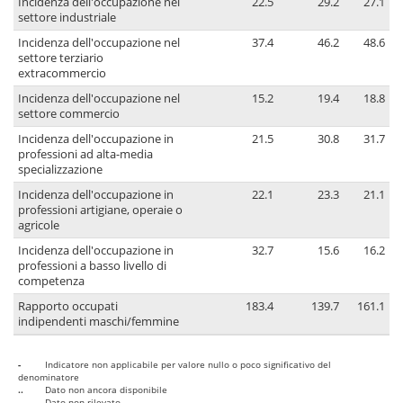
Incidenza dell'occupazione nel
22.5
29.2
27.1
settore industriale
Incidenza dell'occupazione nel
37.4
46.2
48.6
settore terziario
extracommercio
Incidenza dell'occupazione nel
15.2
19.4
18.8
settore commercio
Incidenza dell'occupazione in
21.5
30.8
31.7
professioni ad alta-media
specializzazione
Incidenza dell'occupazione in
22.1
23.3
21.1
professioni artigiane, operaie o
agricole
Incidenza dell'occupazione in
32.7
15.6
16.2
professioni a basso livello di
competenza
Rapporto occupati
183.4
139.7
161.1
indipendenti maschi/femmine
-
Indicatore non applicabile per valore nullo o poco significativo del
denominatore
..
Dato non ancora disponibile
...
Dato non rilevato