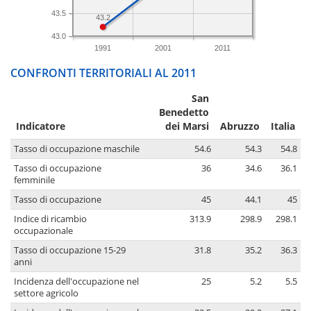
43.5
43.2
43.0
1991
2001
2011
CONFRONTI TERRITORIALI AL 2011
San
Benedetto
Indicatore
dei Marsi
Abruzzo
Italia
Tasso di occupazione maschile
54.6
54.3
54.8
Tasso di occupazione
36
34.6
36.1
femminile
Tasso di occupazione
45
44.1
45
Indice di ricambio
313.9
298.9
298.1
occupazionale
Tasso di occupazione 15-29
31.8
35.2
36.3
anni
Incidenza dell'occupazione nel
25
5.2
5.5
settore agricolo