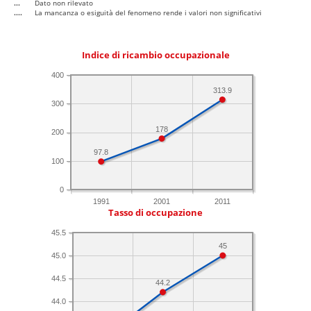
...
Dato non rilevato
....
La mancanza o esiguità del fenomeno rende i valori non significativi
Indice di ricambio occupazionale
400
313.9
300
178
200
97.8
100
0
1991
2001
2011
Tasso di occupazione
45.5
45
45.0
44.5
44.2
44.0