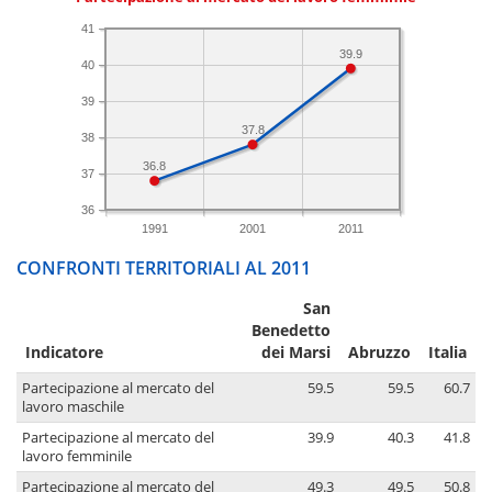
41
39.9
40
39
37.8
38
36.8
37
36
1991
2001
2011
CONFRONTI TERRITORIALI AL 2011
San
Benedetto
Indicatore
dei Marsi
Abruzzo
Italia
Partecipazione al mercato del
59.5
59.5
60.7
lavoro maschile
Partecipazione al mercato del
39.9
40.3
41.8
lavoro femminile
Partecipazione al mercato del
49.3
49.5
50.8