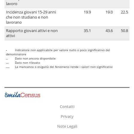
lavoro
Incidenza giovani 15-29 anni
19.9
19.0
22.5
che non studiano e non
lavorano
Rapporto giovani attivi e non
35.1
43.6
50.8
attivi
-
Indicatore non applicabile per valore nullo o poco significativo del
denominatore
..
Dato non ancora disponibile
...
Dato non rilevato
....
La mancanza o esiguità del fenomeno rende i valori non significativi
Contatti
Privacy
Note Legali