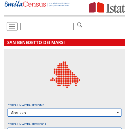
Vai
direttamente
a:
Contenuto
Ricerca
Toggle
navigation
.
SAN BENEDETTO DEI MARSI
CERCA UN'ALTRA REGIONE
Abruzzo
CERCA UN'ALTRA PROVINCIA