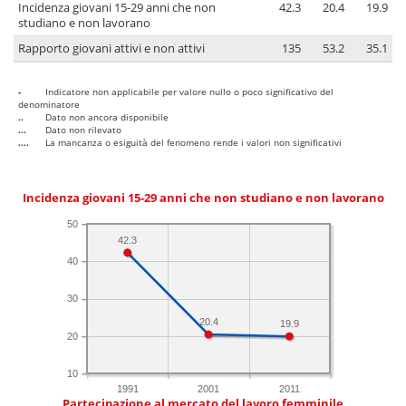
Incidenza giovani 15-29 anni che non
42.3
20.4
19.9
studiano e non lavorano
Rapporto giovani attivi e non attivi
135
53.2
35.1
-
Indicatore non applicabile per valore nullo o poco significativo del
denominatore
..
Dato non ancora disponibile
...
Dato non rilevato
....
La mancanza o esiguità del fenomeno rende i valori non significativi
Incidenza giovani 15-29 anni che non studiano e non lavorano
50
42.3
40
30
20.4
19.9
20
10
1991
2001
2011
Partecipazione al mercato del lavoro femminile