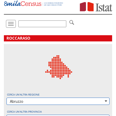
Vai
direttamente
a:
Contenuto
Ricerca
Toggle
navigation
.
ROCCARASO
CERCA UN'ALTRA REGIONE
Abruzzo
CERCA UN'ALTRA PROVINCIA