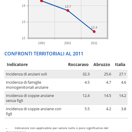
14
13.7
13
12.4
12
1991
2001
2011
CONFRONTI TERRITORIALI AL 2011
Indicatore
Roccaraso
Abruzzo
Italia
Incidenza di anziani soli
32.3
25.6
27.1
Incidenza di famiglie
4.5
4.7
4.6
monogenitoriali anziane
Incidenza di coppie anziane
12.4
14.5
14.2
senza figli
Incidenza di coppie anziane con
5.5
4.2
3.8
figli
-
Indicatore non applicabile per valore nullo o poco significativo del