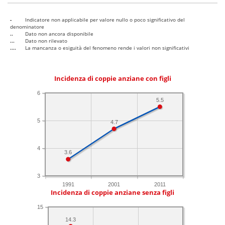
-
Indicatore non applicabile per valore nullo o poco significativo del
denominatore
..
Dato non ancora disponibile
...
Dato non rilevato
....
La mancanza o esiguità del fenomeno rende i valori non significativi
Incidenza di coppie anziane con figli
6
5.5
5
4.7
4
3.6
3
1991
2001
2011
Incidenza di coppie anziane senza figli
15
14.3