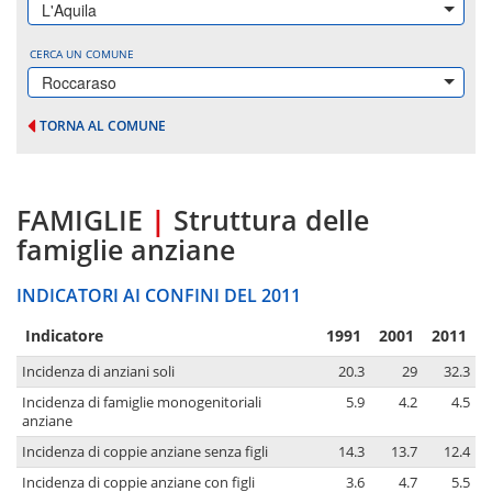
L'Aquila
CERCA UN COMUNE
Roccaraso
TORNA AL COMUNE
FAMIGLIE
|
Struttura delle
famiglie anziane
INDICATORI AI CONFINI DEL 2011
Indicatore
1991
2001
2011
Incidenza di anziani soli
20.3
29
32.3
Incidenza di famiglie monogenitoriali
5.9
4.2
4.5
anziane
Incidenza di coppie anziane senza figli
14.3
13.7
12.4
Incidenza di coppie anziane con figli
3.6
4.7
5.5