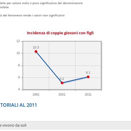
bile per valore nullo o poco significativo del denominatore
nibile
 del fenomeno rende i valori non significativi
Incidenza di coppie giovani con figli
12
10.3
10
8
6.1
6
5.1
4
1991
2001
2011
TORIALI AL 2011
e vivono da soli