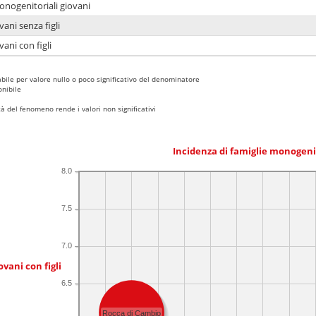
onogenitoriali giovani
ani senza figli
ani con figli
bile per valore nullo o poco significativo del denominatore
nibile
 del fenomeno rende i valori non significativi
Incidenza di famiglie monogeni
8.0
7.5
7.0
ovani con figli
6.5
Rocca di Cambio