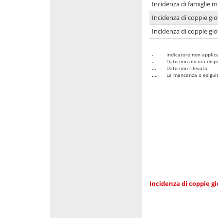
Incidenza di famiglie m
Incidenza di coppie giov
Incidenza di coppie giov
-
Indicatore non applica
..
Dato non ancora dispo
...
Dato non rilevato
....
La mancanza o esiguità
Incidenza di coppie gi