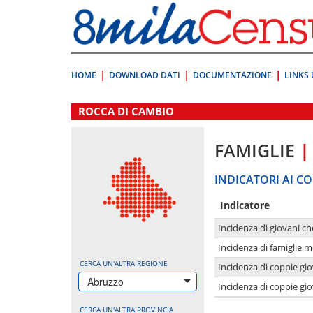
Vai
direttamente
a:
Contenuto
Ricerca
HOME
DOWNLOAD DATI
DOCUMENTAZIONE
LINKS 
.
ROCCA DI CAMBIO
FAMIGLIE
|
INDICATORI AI CO
Indicatore
Incidenza di giovani ch
Incidenza di famiglie m
CERCA UN'ALTRA REGIONE
Incidenza di coppie giov
Abruzzo
Incidenza di coppie giov
CERCA UN'ALTRA PROVINCIA