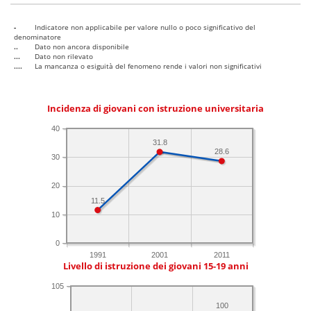
-
Indicatore non applicabile per valore nullo o poco significativo del
denominatore
..
Dato non ancora disponibile
...
Dato non rilevato
....
La mancanza o esiguità del fenomeno rende i valori non significativi
Incidenza di giovani con istruzione universitaria
40
31.8
28.6
30
20
11.5
10
0
1991
2001
2011
Livello di istruzione dei giovani 15-19 anni
105
100