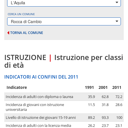
L'Aquila
CERCA UN COMUNE
Rocca di Cambio
TORNA AL COMUNE
ISTRUZIONE
|
Istruzione per classi
di età
INDICATORI AI CONFINI DEL 2011
Indicatore
1991
2001
2011
Incidenza di adulti con diploma o laurea
35.9
62.8
72.2
Incidenza di giovani con istruzione
11.5
31.8
28.6
universitaria
Livello di istruzione dei giovani 15-19 anni
89.2
93.3
100
Incidenza di adulti con la licenza media
26.2
23.7
23.1