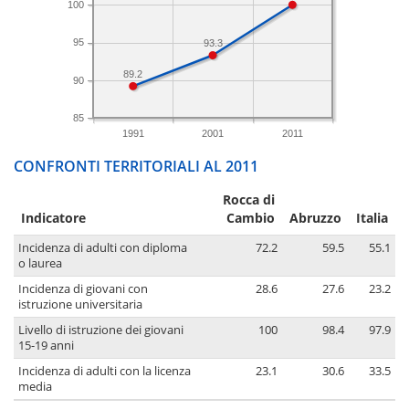
100
95
93.3
89.2
90
85
1991
2001
2011
CONFRONTI TERRITORIALI AL 2011
Rocca di
Indicatore
Cambio
Abruzzo
Italia
Incidenza di adulti con diploma
72.2
59.5
55.1
o laurea
Incidenza di giovani con
28.6
27.6
23.2
istruzione universitaria
Livello di istruzione dei giovani
100
98.4
97.9
15-19 anni
Incidenza di adulti con la licenza
23.1
30.6
33.5
media