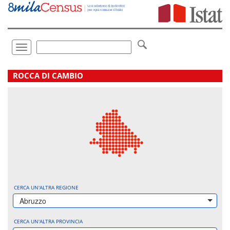
Vai
direttamente
a:
Contenuto
Ricerca
Toggle
navigation
.
ROCCA DI CAMBIO
CERCA UN'ALTRA REGIONE
Abruzzo
CERCA UN'ALTRA PROVINCIA