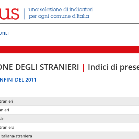
UTILI
ONE DEGLI STRANIERI
|
Indici di pre
NFINI DEL 2011
tranieri
anieri
ste
traniera
taliana/straniera