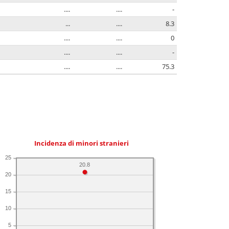
....
....
-
...
....
8.3
....
....
0
....
....
-
....
....
75.3
Incidenza di minori stranieri
25
20.8
20
15
10
5