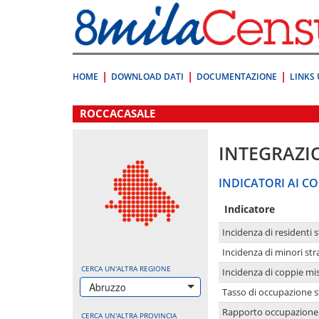
Vai
direttamente
a:
Contenuto
Ricerca
HOME
DOWNLOAD DATI
DOCUMENTAZIONE
LINKS 
.
ROCCACASALE
INTEGRAZI
INDICATORI AI CO
Indicatore
Incidenza di residenti s
Incidenza di minori str
CERCA UN'ALTRA REGIONE
Incidenza di coppie mi
Abruzzo
Tasso di occupazione s
Rapporto occupazione i
CERCA UN'ALTRA PROVINCIA