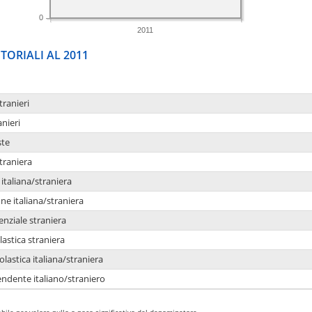
0
2011
TORIALI AL 2011
tranieri
anieri
ste
traniera
taliana/straniera
e italiana/straniera
enziale straniera
lastica straniera
lastica italiana/straniera
ndente italiano/straniero
bile per valore nullo o poco significativo del denominatore