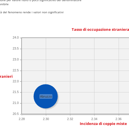
nibile
 del fenomeno rende i valori non significativi
Tasso di occupazione stranier
24.0
23.5
23.0
22.5
ranieri
22.0
21.5
Abruzzo
21.0
20.5
2.28
2.30
2.32
2.34
2.36
Incidenza di coppie miste