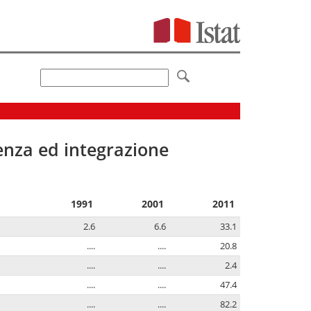
senza ed integrazione
1991
2001
2011
2.6
6.6
33.1
....
....
20.8
....
....
2.4
....
....
47.4
....
....
82.2