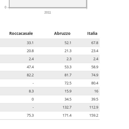
0
2011
Roccacasale
Abruzzo
Italia
33.1
52.1
67.8
20.8
21.3
23.4
2.4
2.3
2.4
47.4
53.3
58.9
82.2
81.7
74.9
-
72.5
80.4
8.3
15.9
16
0
34.5
39.5
-
132.7
112.9
75.3
171.4
159.2