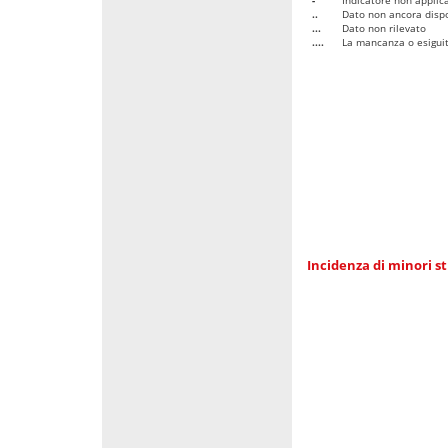
..
Dato non ancora dispo
...
Dato non rilevato
....
La mancanza o esiguità
Incidenza di minori st