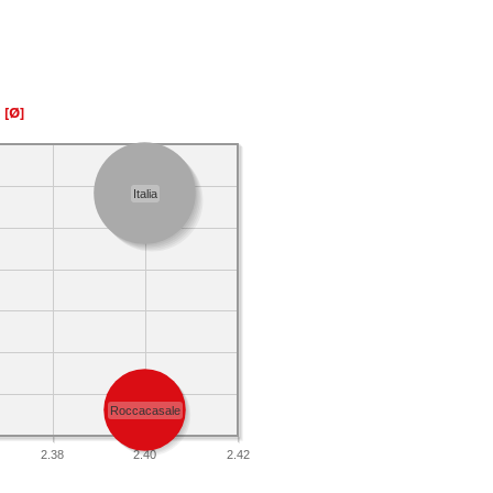
a
[Ø]
Italia
Roccacasale
2.38
2.40
2.42