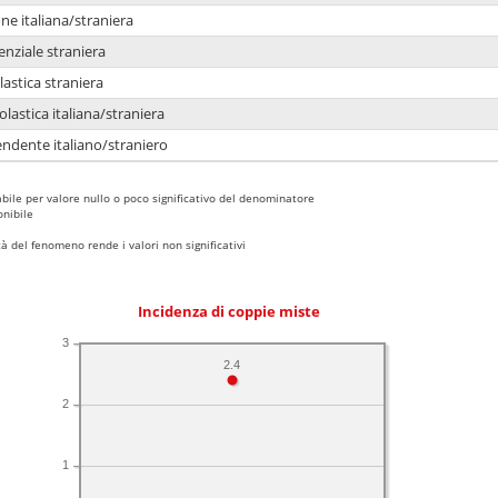
e italiana/straniera
enziale straniera
lastica straniera
lastica italiana/straniera
ndente italiano/straniero
bile per valore nullo o poco significativo del denominatore
nibile
 del fenomeno rende i valori non significativi
Incidenza di coppie miste
3
2.4
2
1