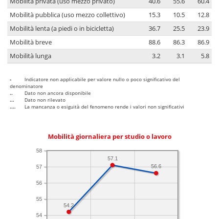
Mobilità privata (uso mezzo privato)
40.6
55.6
60.4
Mobilità pubblica (uso mezzo collettivo)
15.3
10.5
12.8
Mobilità lenta (a piedi o in bicicletta)
36.7
25.5
23.9
Mobilità breve
88.6
86.3
86.9
Mobilità lunga
3.2
3.1
5.8
-
Indicatore non applicabile per valore nullo o poco significativo del
denominatore
..
Dato non ancora disponibile
...
Dato non rilevato
....
La mancanza o esiguità del fenomeno rende i valori non significativi
Mobilità giornaliera per studio o lavoro
58
57.1
56.6
57
56
55
54.2
54