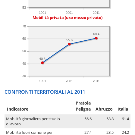
53
1991
2001
2011
Mobilità privata (uso mezzo privato)
70
60.4
60
55.6
50
40.6
40
30
1991
2001
2011
CONFRONTI TERRITORIALI AL 2011
Pratola
Indicatore
Peligna
Abruzzo
Italia
Mobilità giornaliera per studio
56.6
58.8
61.4
o lavoro
Mobilità fuori comune per
27.4
23.5
24.2