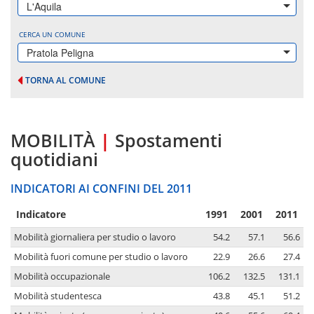
L'Aquila
CERCA UN COMUNE
Pratola Peligna
TORNA AL COMUNE
MOBILITÀ
|
Spostamenti
quotidiani
INDICATORI AI CONFINI DEL 2011
Indicatore
1991
2001
2011
Mobilità giornaliera per studio o lavoro
54.2
57.1
56.6
Mobilità fuori comune per studio o lavoro
22.9
26.6
27.4
Mobilità occupazionale
106.2
132.5
131.1
Mobilità studentesca
43.8
45.1
51.2