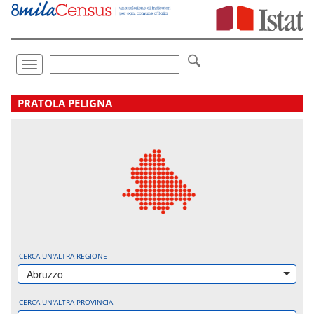
Vai
direttamente
a:
Contenuto
Ricerca
Toggle
navigation
.
PRATOLA PELIGNA
CERCA UN'ALTRA REGIONE
Abruzzo
CERCA UN'ALTRA PROVINCIA