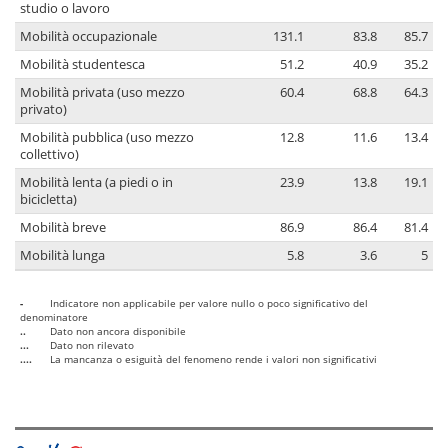
studio o lavoro
Mobilità occupazionale
131.1
83.8
85.7
Mobilità studentesca
51.2
40.9
35.2
Mobilità privata (uso mezzo
60.4
68.8
64.3
privato)
Mobilità pubblica (uso mezzo
12.8
11.6
13.4
collettivo)
Mobilità lenta (a piedi o in
23.9
13.8
19.1
bicicletta)
Mobilità breve
86.9
86.4
81.4
Mobilità lunga
5.8
3.6
5
-
Indicatore non applicabile per valore nullo o poco significativo del
denominatore
..
Dato non ancora disponibile
...
Dato non rilevato
....
La mancanza o esiguità del fenomeno rende i valori non significativi