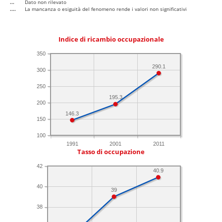
...
Dato non rilevato
....
La mancanza o esiguità del fenomeno rende i valori non significativi
Indice di ricambio occupazionale
350
290.1
300
250
195.3
200
146.3
150
100
1991
2001
2011
Tasso di occupazione
42
40.9
40
39
38