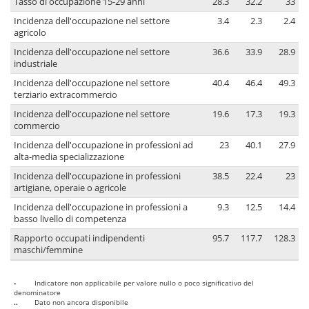
Tasso di occupazione 15-29 anni
28.3
32.2
33
Incidenza dell'occupazione nel settore
3.4
2.3
2.4
agricolo
Incidenza dell'occupazione nel settore
36.6
33.9
28.9
industriale
Incidenza dell'occupazione nel settore
40.4
46.4
49.3
terziario extracommercio
Incidenza dell'occupazione nel settore
19.6
17.3
19.3
commercio
Incidenza dell'occupazione in professioni ad
23
40.1
27.9
alta-media specializzazione
Incidenza dell'occupazione in professioni
38.5
22.4
23
artigiane, operaie o agricole
Incidenza dell'occupazione in professioni a
9.3
12.5
14.4
basso livello di competenza
Rapporto occupati indipendenti
95.7
117.7
128.3
maschi/femmine
-
Indicatore non applicabile per valore nullo o poco significativo del
denominatore
..
Dato non ancora disponibile