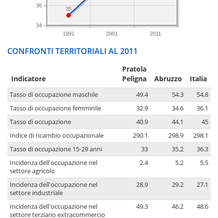
36
35
34
1991
2001
2011
CONFRONTI TERRITORIALI AL 2011
Pratola
Indicatore
Peligna
Abruzzo
Italia
Tasso di occupazione maschile
49.4
54.3
54.8
Tasso di occupazione femminile
32.9
34.6
36.1
Tasso di occupazione
40.9
44.1
45
Indice di ricambio occupazionale
290.1
298.9
298.1
Tasso di occupazione 15-29 anni
33
35.2
36.3
Incidenza dell'occupazione nel
2.4
5.2
5.5
settore agricolo
Incidenza dell'occupazione nel
28.9
29.2
27.1
settore industriale
Incidenza dell'occupazione nel
49.3
46.2
48.6
settore terziario extracommercio