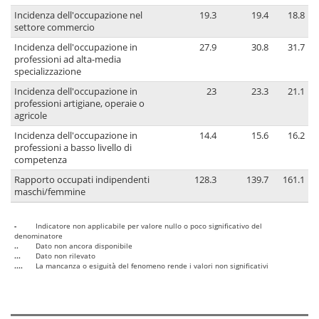
Incidenza dell'occupazione nel
19.3
19.4
18.8
settore commercio
Incidenza dell'occupazione in
27.9
30.8
31.7
professioni ad alta-media
specializzazione
Incidenza dell'occupazione in
23
23.3
21.1
professioni artigiane, operaie o
agricole
Incidenza dell'occupazione in
14.4
15.6
16.2
professioni a basso livello di
competenza
Rapporto occupati indipendenti
128.3
139.7
161.1
maschi/femmine
-
Indicatore non applicabile per valore nullo o poco significativo del
denominatore
..
Dato non ancora disponibile
...
Dato non rilevato
....
La mancanza o esiguità del fenomeno rende i valori non significativi