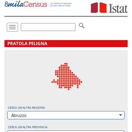
Vai
direttamente
a:
Contenuto
Ricerca
Toggle
navigation
.
PRATOLA PELIGNA
CERCA UN'ALTRA REGIONE
Abruzzo
CERCA UN'ALTRA PROVINCIA