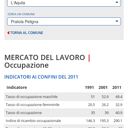
L'Aquila
CERCA UN COMUNE
Pratola Peligna
TORNA AL COMUNE
MERCATO DEL LAVORO
|
Occupazione
INDICATORI AI CONFINI DEL 2011
Indicatore
1991
2001
2011
Tasso di occupazione maschile
51
52.9
49.4
Tasso di occupazione femminile
20.5
26.2
32.9
Tasso di occupazione
35
39
40.9
Indice di ricambio occupazionale
146.3
195.3
290.1