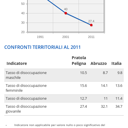
50
40
40
27.4
30
20
1991
2001
2011
CONFRONTI TERRITORIALI AL 2011
Pratola
Indicatore
Peligna
Abruzzo
Italia
Tasso di disoccupazione
10.5
8.7
9.8
maschile
Tasso di disoccupazione
15.6
14.1
13.6
femminile
Tasso di disoccupazione
12.7
11
11.4
Tasso di disoccupazione
27.4
32.1
34.7
giovanile
-
Indicatore non applicabile per valore nullo o poco significativo del