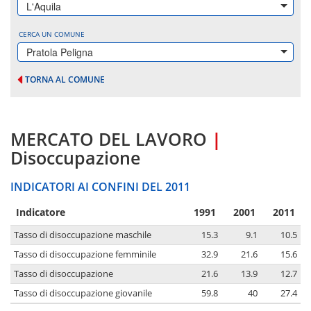
L'Aquila
CERCA UN COMUNE
Pratola Peligna
TORNA AL COMUNE
MERCATO DEL LAVORO
|
Disoccupazione
INDICATORI AI CONFINI DEL 2011
Indicatore
1991
2001
2011
Tasso di disoccupazione maschile
15.3
9.1
10.5
Tasso di disoccupazione femminile
32.9
21.6
15.6
Tasso di disoccupazione
21.6
13.9
12.7
Tasso di disoccupazione giovanile
59.8
40
27.4