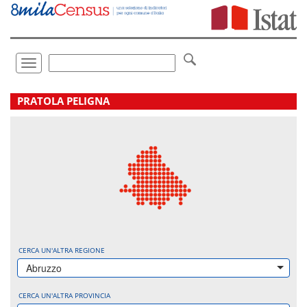
Vai
direttamente
a:
Contenuto
Ricerca
Toggle
navigation
.
PRATOLA PELIGNA
CERCA UN'ALTRA REGIONE
Abruzzo
CERCA UN'ALTRA PROVINCIA