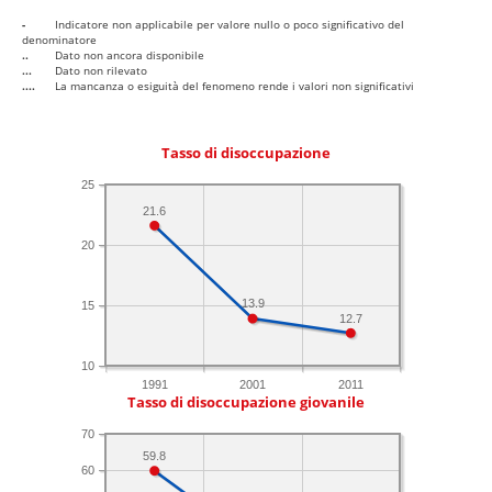
-
Indicatore non applicabile per valore nullo o poco significativo del
denominatore
..
Dato non ancora disponibile
...
Dato non rilevato
....
La mancanza o esiguità del fenomeno rende i valori non significativi
Tasso di disoccupazione
25
21.6
20
13.9
15
12.7
10
1991
2001
2011
Tasso di disoccupazione giovanile
70
59.8
60