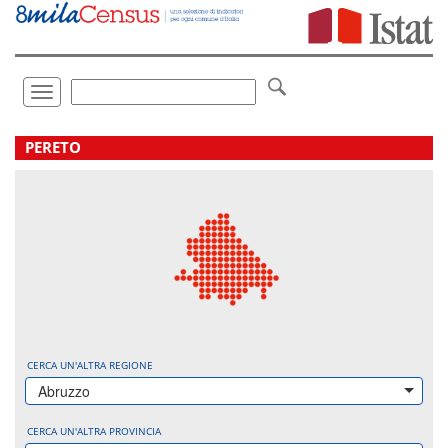
Vai
direttamente
a:
Contenuto
Ricerca
Toggle
navigation
.
PERETO
CERCA UN'ALTRA REGIONE
Abruzzo
CERCA UN'ALTRA PROVINCIA