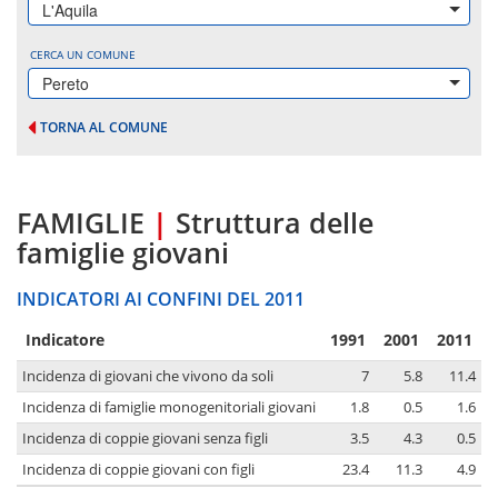
L'Aquila
CERCA UN COMUNE
Pereto
TORNA AL COMUNE
FAMIGLIE
|
Struttura delle
famiglie giovani
INDICATORI AI CONFINI DEL 2011
Indicatore
1991
2001
2011
Incidenza di giovani che vivono da soli
7
5.8
11.4
Incidenza di famiglie monogenitoriali giovani
1.8
0.5
1.6
Incidenza di coppie giovani senza figli
3.5
4.3
0.5
Incidenza di coppie giovani con figli
23.4
11.3
4.9