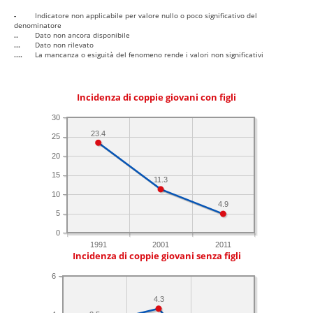
-
Indicatore non applicabile per valore nullo o poco significativo del
denominatore
..
Dato non ancora disponibile
...
Dato non rilevato
....
La mancanza o esiguità del fenomeno rende i valori non significativi
Incidenza di coppie giovani con figli
30
23.4
25
20
15
11.3
10
4.9
5
0
1991
2001
2011
Incidenza di coppie giovani senza figli
6
4.3