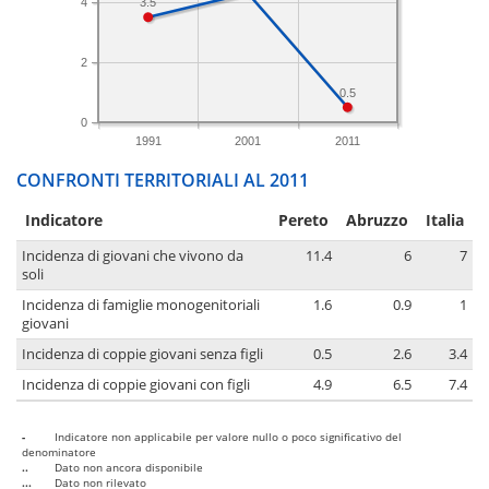
4
3.5
2
0.5
0
1991
2001
2011
CONFRONTI TERRITORIALI AL 2011
Indicatore
Pereto
Abruzzo
Italia
Incidenza di giovani che vivono da
11.4
6
7
soli
Incidenza di famiglie monogenitoriali
1.6
0.9
1
giovani
Incidenza di coppie giovani senza figli
0.5
2.6
3.4
Incidenza di coppie giovani con figli
4.9
6.5
7.4
-
Indicatore non applicabile per valore nullo o poco significativo del
denominatore
..
Dato non ancora disponibile
...
Dato non rilevato