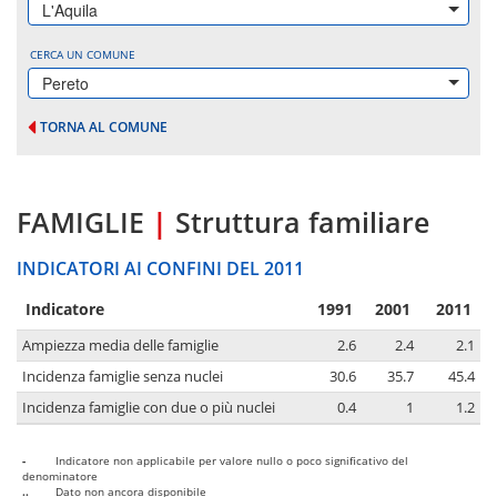
L'Aquila
CERCA UN COMUNE
Pereto
TORNA AL COMUNE
FAMIGLIE
|
Struttura familiare
INDICATORI AI CONFINI DEL 2011
Indicatore
1991
2001
2011
Ampiezza media delle famiglie
2.6
2.4
2.1
Incidenza famiglie senza nuclei
30.6
35.7
45.4
Incidenza famiglie con due o più nuclei
0.4
1
1.2
-
Indicatore non applicabile per valore nullo o poco significativo del
denominatore
..
Dato non ancora disponibile