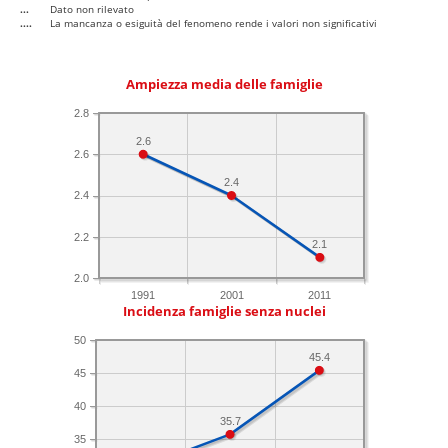
...
Dato non rilevato
....
La mancanza o esiguità del fenomeno rende i valori non significativi
Ampiezza media delle famiglie
2.8
2.6
2.6
2.4
2.4
2.2
2.1
2.0
1991
2001
2011
Incidenza famiglie senza nuclei
50
45.4
45
40
35.7
35