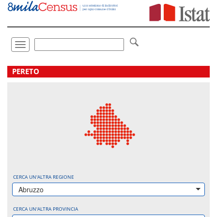
Vai
direttamente
a:
Contenuto
Ricerca
Toggle
navigation
.
PERETO
CERCA UN'ALTRA REGIONE
Abruzzo
CERCA UN'ALTRA PROVINCIA