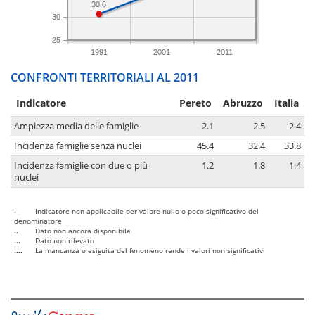
30.6
30
25
1991
2001
2011
CONFRONTI TERRITORIALI AL 2011
Indicatore
Pereto
Abruzzo
Italia
Ampiezza media delle famiglie
2.1
2.5
2.4
Incidenza famiglie senza nuclei
45.4
32.4
33.8
Incidenza famiglie con due o più
1.2
1.8
1.4
nuclei
-
Indicatore non applicabile per valore nullo o poco significativo del
denominatore
..
Dato non ancora disponibile
...
Dato non rilevato
....
La mancanza o esiguità del fenomeno rende i valori non significativi