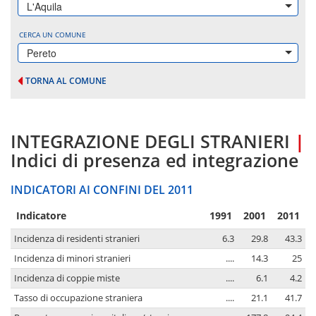
L'Aquila
CERCA UN COMUNE
Pereto
TORNA AL COMUNE
INTEGRAZIONE DEGLI STRANIERI
|
Indici di presenza ed integrazione
INDICATORI AI CONFINI DEL 2011
Indicatore
1991
2001
2011
Incidenza di residenti stranieri
6.3
29.8
43.3
Incidenza di minori stranieri
....
14.3
25
Incidenza di coppie miste
....
6.1
4.2
Tasso di occupazione straniera
....
21.1
41.7