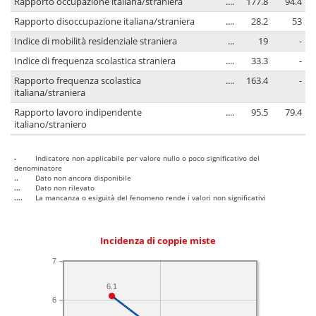
Rapporto occupazione italiana/straniera
....
177.8
94.4
Rapporto disoccupazione italiana/straniera
....
28.2
53
Indice di mobilità residenziale straniera
...
19
-
Indice di frequenza scolastica straniera
....
33.3
-
Rapporto frequenza scolastica
....
163.4
-
italiana/straniera
Rapporto lavoro indipendente
....
95.5
79.4
italiano/straniero
-
Indicatore non applicabile per valore nullo o poco significativo del
denominatore
..
Dato non ancora disponibile
...
Dato non rilevato
....
La mancanza o esiguità del fenomeno rende i valori non significativi
Incidenza di coppie miste
7
6.1
6