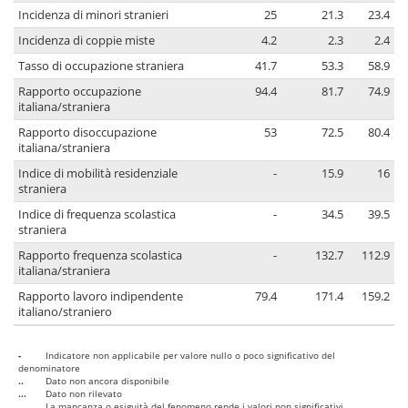
Incidenza di minori stranieri
25
21.3
23.4
Incidenza di coppie miste
4.2
2.3
2.4
Tasso di occupazione straniera
41.7
53.3
58.9
Rapporto occupazione
94.4
81.7
74.9
italiana/straniera
Rapporto disoccupazione
53
72.5
80.4
italiana/straniera
Indice di mobilità residenziale
-
15.9
16
straniera
Indice di frequenza scolastica
-
34.5
39.5
straniera
Rapporto frequenza scolastica
-
132.7
112.9
italiana/straniera
Rapporto lavoro indipendente
79.4
171.4
159.2
italiano/straniero
-
Indicatore non applicabile per valore nullo o poco significativo del
denominatore
..
Dato non ancora disponibile
...
Dato non rilevato
....
La mancanza o esiguità del fenomeno rende i valori non significativi