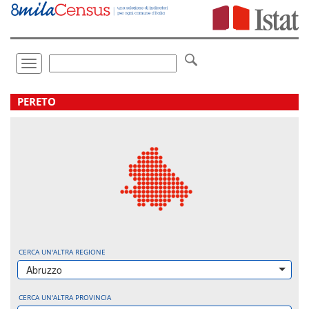
Vai
direttamente
a:
Contenuto
Ricerca
Toggle
navigation
.
PERETO
CERCA UN'ALTRA REGIONE
Abruzzo
CERCA UN'ALTRA PROVINCIA