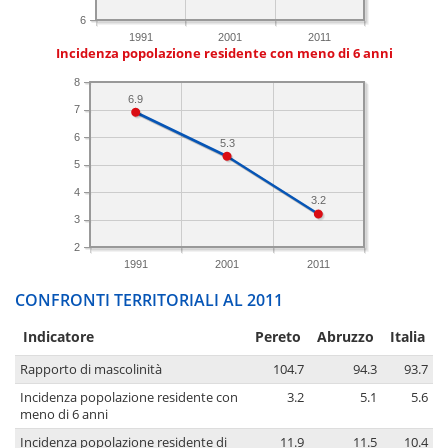
6
1991
2001
2011
Incidenza popolazione residente con meno di 6 anni
8
6.9
7
6
5.3
5
4
3.2
3
2
1991
2001
2011
CONFRONTI TERRITORIALI AL 2011
Indicatore
Pereto
Abruzzo
Italia
Rapporto di mascolinità
104.7
94.3
93.7
Incidenza popolazione residente con
3.2
5.1
5.6
meno di 6 anni
Incidenza popolazione residente di
11.9
11.5
10.4