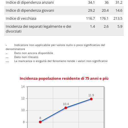
Indice di dipendenza anziani
34.1
36
31.2
Indice di dipendenza giovani
29.2
20.4
14.6
Indice di vecchiaia
116.7
176.1
213.5
Incidenza dei separati legalmente e dei
1.4
2.6
5.9
divorziati
-
Indicatore non applicabile per valore nullo o poco significativo del
denominatore
..
Dato non ancora disponibile
...
Dato non rilevato
....
La mancanza o esiguità del fenomeno rende i valori non significativi
Incidenza popolazione residente di 75 anni e più
14
11.9
12
10.4
10
8
8