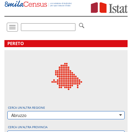
Vai
direttamente
a:
Contenuto
Ricerca
Toggle
navigation
.
PERETO
CERCA UN'ALTRA REGIONE
Abruzzo
CERCA UN'ALTRA PROVINCIA