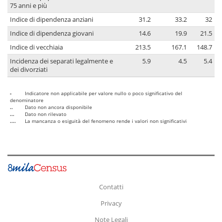
75 anni e più
Indice di dipendenza anziani
31.2
33.2
32
Indice di dipendenza giovani
14.6
19.9
21.5
Indice di vecchiaia
213.5
167.1
148.7
Incidenza dei separati legalmente e
5.9
4.5
5.4
dei divorziati
-
Indicatore non applicabile per valore nullo o poco significativo del
denominatore
..
Dato non ancora disponibile
...
Dato non rilevato
....
La mancanza o esiguità del fenomeno rende i valori non significativi
Contatti
Privacy
Note Legali