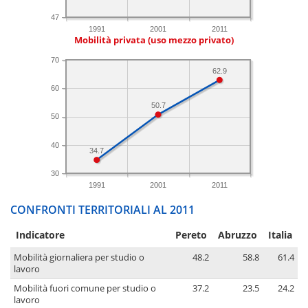
47
1991
2001
2011
Mobilità privata (uso mezzo privato)
70
62.9
60
50.7
50
40
34.7
30
1991
2001
2011
CONFRONTI TERRITORIALI AL 2011
Indicatore
Pereto
Abruzzo
Italia
Mobilità giornaliera per studio o
48.2
58.8
61.4
lavoro
Mobilità fuori comune per studio o
37.2
23.5
24.2
lavoro