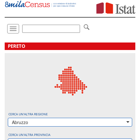
Vai
direttamente
a:
Contenuto
Ricerca
Toggle
navigation
.
PERETO
CERCA UN'ALTRA REGIONE
Abruzzo
CERCA UN'ALTRA PROVINCIA