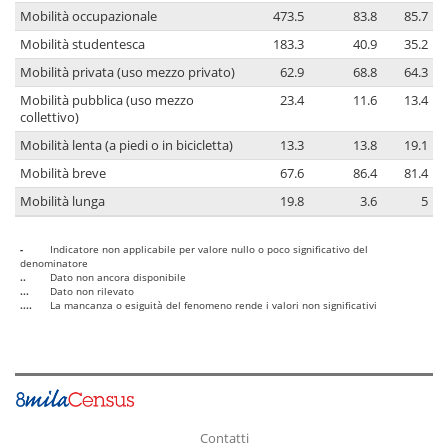
Mobilità occupazionale
473.5
83.8
85.7
Mobilità studentesca
183.3
40.9
35.2
Mobilità privata (uso mezzo privato)
62.9
68.8
64.3
Mobilità pubblica (uso mezzo
23.4
11.6
13.4
collettivo)
Mobilità lenta (a piedi o in bicicletta)
13.3
13.8
19.1
Mobilità breve
67.6
86.4
81.4
Mobilità lunga
19.8
3.6
5
-
Indicatore non applicabile per valore nullo o poco significativo del
denominatore
..
Dato non ancora disponibile
...
Dato non rilevato
....
La mancanza o esiguità del fenomeno rende i valori non significativi
Contatti