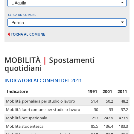
L'Aquila
CERCA UN COMUNE
Pereto
TORNA AL COMUNE
MOBILITÀ
|
Spostamenti
quotidiani
INDICATORI AI CONFINI DEL 2011
Indicatore
1991
2001
2011
Mobilità giornaliera per studio o lavoro
51.4
50.2
48.2
Mobilità fuori comune per studio o lavoro
30
33
37.2
Mobilità occupazionale
213
242.9
473.5
Mobilità studentesca
85.5
136.4
183.3