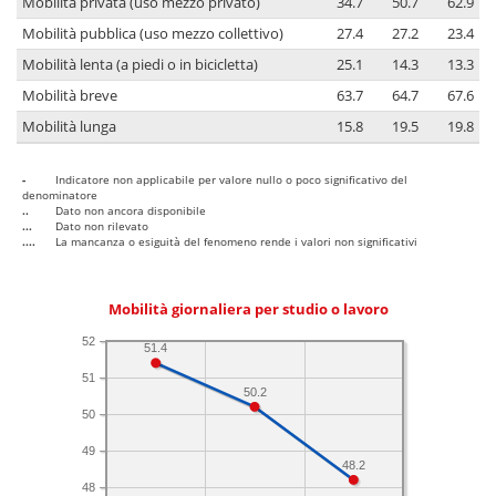
Mobilità privata (uso mezzo privato)
34.7
50.7
62.9
Mobilità pubblica (uso mezzo collettivo)
27.4
27.2
23.4
Mobilità lenta (a piedi o in bicicletta)
25.1
14.3
13.3
Mobilità breve
63.7
64.7
67.6
Mobilità lunga
15.8
19.5
19.8
-
Indicatore non applicabile per valore nullo o poco significativo del
denominatore
..
Dato non ancora disponibile
...
Dato non rilevato
....
La mancanza o esiguità del fenomeno rende i valori non significativi
Mobilità giornaliera per studio o lavoro
52
51.4
51
50.2
50
49
48.2
48