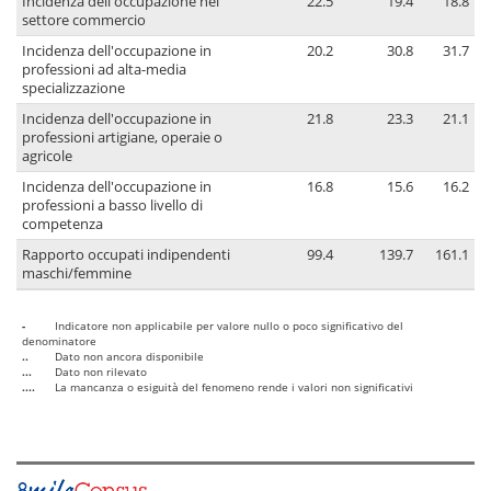
Incidenza dell'occupazione nel
22.5
19.4
18.8
settore commercio
Incidenza dell'occupazione in
20.2
30.8
31.7
professioni ad alta-media
specializzazione
Incidenza dell'occupazione in
21.8
23.3
21.1
professioni artigiane, operaie o
agricole
Incidenza dell'occupazione in
16.8
15.6
16.2
professioni a basso livello di
competenza
Rapporto occupati indipendenti
99.4
139.7
161.1
maschi/femmine
-
Indicatore non applicabile per valore nullo o poco significativo del
denominatore
..
Dato non ancora disponibile
...
Dato non rilevato
....
La mancanza o esiguità del fenomeno rende i valori non significativi