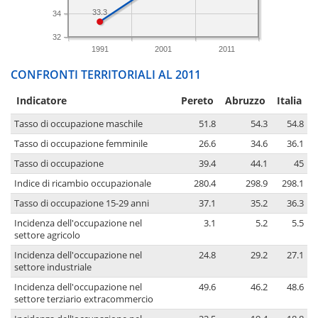
33.3
34
32
1991
2001
2011
CONFRONTI TERRITORIALI AL 2011
Indicatore
Pereto
Abruzzo
Italia
Tasso di occupazione maschile
51.8
54.3
54.8
Tasso di occupazione femminile
26.6
34.6
36.1
Tasso di occupazione
39.4
44.1
45
Indice di ricambio occupazionale
280.4
298.9
298.1
Tasso di occupazione 15-29 anni
37.1
35.2
36.3
Incidenza dell'occupazione nel
3.1
5.2
5.5
settore agricolo
Incidenza dell'occupazione nel
24.8
29.2
27.1
settore industriale
Incidenza dell'occupazione nel
49.6
46.2
48.6
settore terziario extracommercio