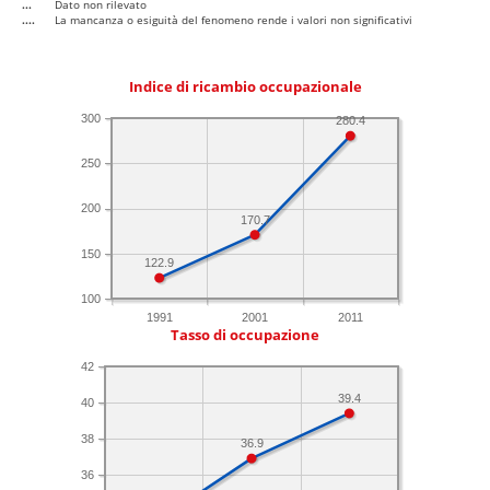
...
Dato non rilevato
....
La mancanza o esiguità del fenomeno rende i valori non significativi
Indice di ricambio occupazionale
300
280.4
250
200
170.7
150
122.9
100
1991
2001
2011
Tasso di occupazione
42
39.4
40
38
36.9
36