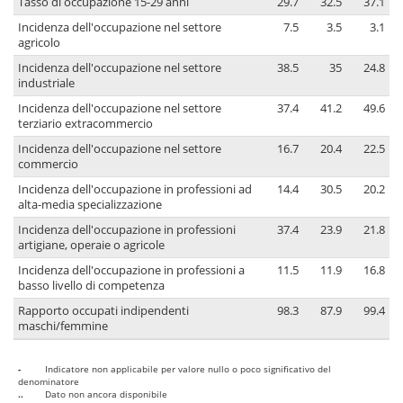
Tasso di occupazione 15-29 anni
29.7
32.5
37.1
Incidenza dell'occupazione nel settore
7.5
3.5
3.1
agricolo
Incidenza dell'occupazione nel settore
38.5
35
24.8
industriale
Incidenza dell'occupazione nel settore
37.4
41.2
49.6
terziario extracommercio
Incidenza dell'occupazione nel settore
16.7
20.4
22.5
commercio
Incidenza dell'occupazione in professioni ad
14.4
30.5
20.2
alta-media specializzazione
Incidenza dell'occupazione in professioni
37.4
23.9
21.8
artigiane, operaie o agricole
Incidenza dell'occupazione in professioni a
11.5
11.9
16.8
basso livello di competenza
Rapporto occupati indipendenti
98.3
87.9
99.4
maschi/femmine
-
Indicatore non applicabile per valore nullo o poco significativo del
denominatore
..
Dato non ancora disponibile