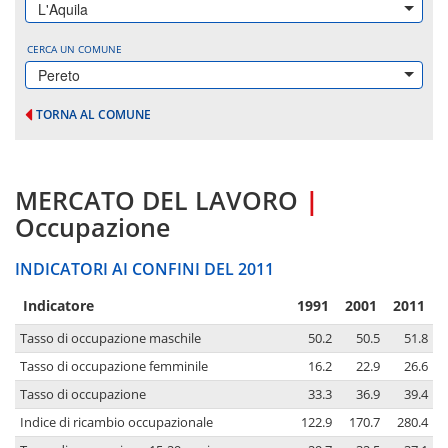
L'Aquila
CERCA UN COMUNE
Pereto
TORNA AL COMUNE
MERCATO DEL LAVORO
|
Occupazione
INDICATORI AI CONFINI DEL 2011
Indicatore
1991
2001
2011
Tasso di occupazione maschile
50.2
50.5
51.8
Tasso di occupazione femminile
16.2
22.9
26.6
Tasso di occupazione
33.3
36.9
39.4
Indice di ricambio occupazionale
122.9
170.7
280.4