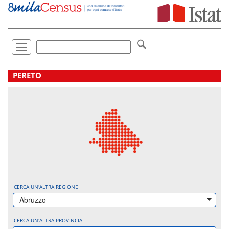
Vai
direttamente
a:
Contenuto
Ricerca
Toggle
navigation
.
PERETO
CERCA UN'ALTRA REGIONE
Abruzzo
CERCA UN'ALTRA PROVINCIA