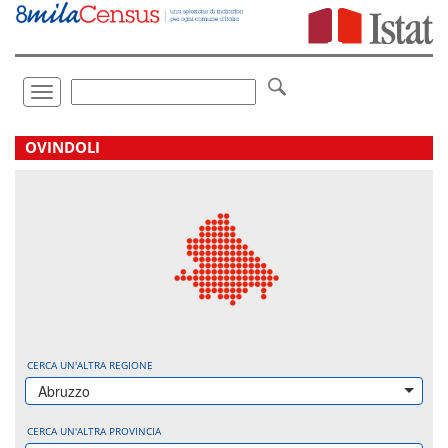
Vai
direttamente
a:
Contenuto
Ricerca
Toggle
navigation
.
OVINDOLI
CERCA UN'ALTRA REGIONE
Abruzzo
CERCA UN'ALTRA PROVINCIA