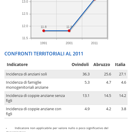
13.0
12.5
12.0
11.8
11.8
11.5
1991
2001
2011
CONFRONTI TERRITORIALI AL 2011
Indicatore
Ovindoli
Abruzzo
Italia
Incidenza di anziani soli
36.3
25.6
27.1
Incidenza di famiglie
5.3
4.7
4.6
monogenitoriali anziane
Incidenza di coppie anziane senza
13.1
14.5
14.2
figli
Incidenza di coppie anziane con
4.9
4.2
3.8
figli
-
Indicatore non applicabile per valore nullo o poco significativo del