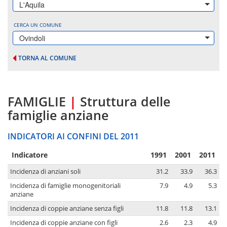
L'Aquila
CERCA UN COMUNE
Ovindoli
TORNA AL COMUNE
FAMIGLIE
|
Struttura delle
famiglie anziane
INDICATORI AI CONFINI DEL 2011
Indicatore
1991
2001
2011
Incidenza di anziani soli
31.2
33.9
36.3
Incidenza di famiglie monogenitoriali
7.9
4.9
5.3
anziane
Incidenza di coppie anziane senza figli
11.8
11.8
13.1
Incidenza di coppie anziane con figli
2.6
2.3
4.9