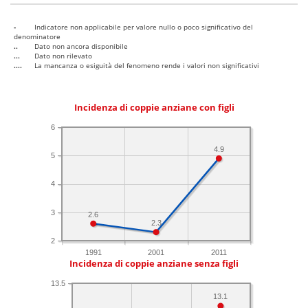
-
Indicatore non applicabile per valore nullo o poco significativo del
denominatore
..
Dato non ancora disponibile
...
Dato non rilevato
....
La mancanza o esiguità del fenomeno rende i valori non significativi
Incidenza di coppie anziane con figli
6
4.9
5
4
3
2.6
2.3
2
1991
2001
2011
Incidenza di coppie anziane senza figli
13.5
13.1