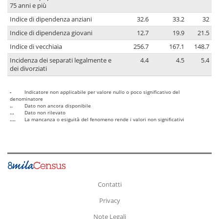
75 anni e più
Indice di dipendenza anziani
32.6
33.2
32
Indice di dipendenza giovani
12.7
19.9
21.5
Indice di vecchiaia
256.7
167.1
148.7
Incidenza dei separati legalmente e
4.4
4.5
5.4
dei divorziati
-
Indicatore non applicabile per valore nullo o poco significativo del
denominatore
..
Dato non ancora disponibile
...
Dato non rilevato
....
La mancanza o esiguità del fenomeno rende i valori non significativi
Contatti
Privacy
Note Legali