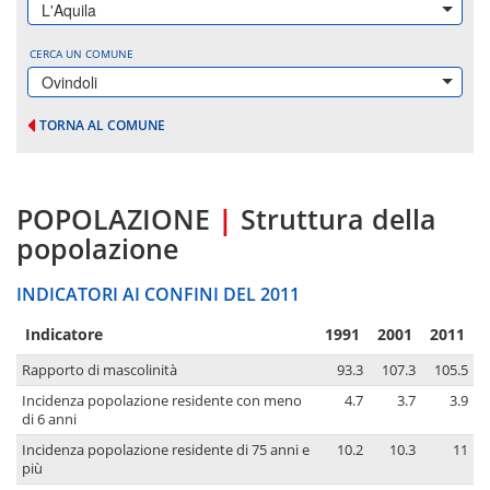
L'Aquila
CERCA UN COMUNE
Ovindoli
TORNA AL COMUNE
POPOLAZIONE
|
Struttura della
popolazione
INDICATORI AI CONFINI DEL 2011
Indicatore
1991
2001
2011
Rapporto di mascolinità
93.3
107.3
105.5
Incidenza popolazione residente con meno
4.7
3.7
3.9
di 6 anni
Incidenza popolazione residente di 75 anni e
10.2
10.3
11
più