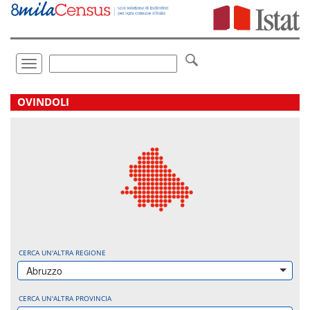
Vai
direttamente
a:
Contenuto
Ricerca
Toggle
navigation
.
OVINDOLI
CERCA UN'ALTRA REGIONE
Abruzzo
CERCA UN'ALTRA PROVINCIA