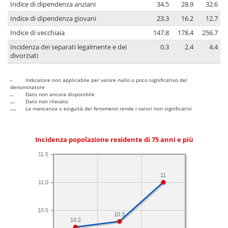
Indice di dipendenza anziani
34.5
28.9
32.6
Indice di dipendenza giovani
23.3
16.2
12.7
Indice di vecchiaia
147.8
178.4
256.7
Incidenza dei separati legalmente e dei
0.3
2.4
4.4
divorziati
-
Indicatore non applicabile per valore nullo o poco significativo del
denominatore
..
Dato non ancora disponibile
...
Dato non rilevato
....
La mancanza o esiguità del fenomeno rende i valori non significativi
Incidenza popolazione residente di 75 anni e più
11.5
11
11.0
10.5
10.3
10.2