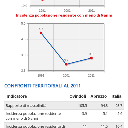
10.0
1991
2001
2011
Incidenza popolazione residente con meno di 6 anni
5.0
4.7
4.5
3.9
4.0
3.7
3.5
1991
2001
2011
CONFRONTI TERRITORIALI AL 2011
Indicatore
Ovindoli
Abruzzo
Italia
Rapporto di mascolinità
105.5
94.3
93.7
Incidenza popolazione residente
3.9
5.1
5.6
con meno di 6 anni
Incidenza popolazione residente di
11
11.5
10.4