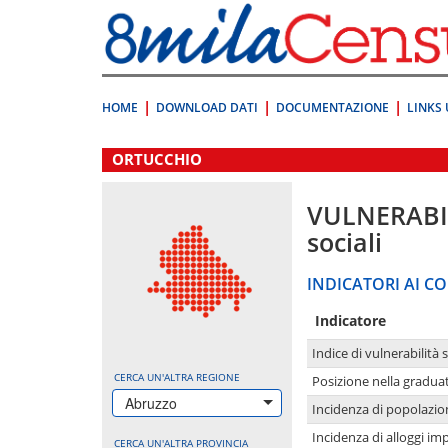
Vai
direttamente
a:
Contenuto
Ricerca
HOME
DOWNLOAD DATI
DOCUMENTAZIONE
LINKS 
.
ORTUCCHIO
VULNERABI
sociali
INDICATORI AI CO
Indicatore
Indice di vulnerabilità 
CERCA UN'ALTRA REGIONE
Posizione nella graduat
Abruzzo
Incidenza di popolazio
Incidenza di alloggi im
CERCA UN'ALTRA PROVINCIA