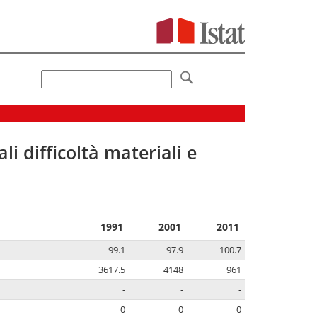
li difficoltà materiali e
1991
2001
2011
99.1
97.9
100.7
3617.5
4148
961
-
-
-
0
0
0