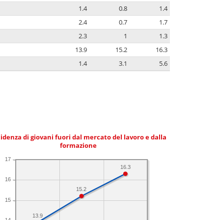
1.4
0.8
1.4
2.4
0.7
1.7
2.3
1
1.3
13.9
15.2
16.3
1.4
3.1
5.6
idenza di giovani fuori dal mercato del lavoro e dalla
formazione
17
16.3
16
15.2
15
13.9
14