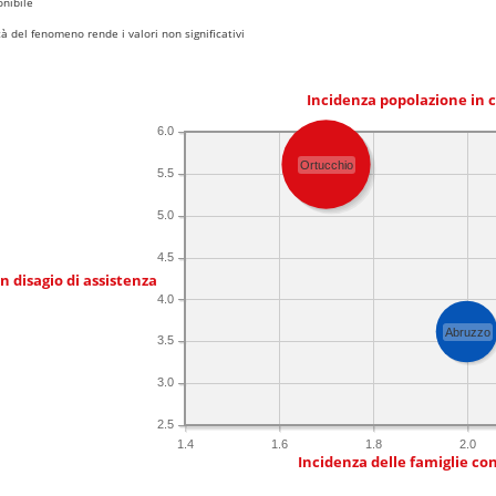
nibile
 del fenomeno rende i valori non significativi
Incidenza popolazione in 
6.0
Ortucchio
5.5
5.0
4.5
in disagio di assistenza
4.0
Abruzzo
3.5
3.0
2.5
1.4
1.6
1.8
2.0
Incidenza delle famiglie co