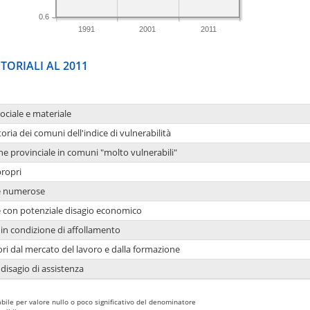
0.6
1991
2001
2011
TORIALI AL 2011
sociale e materiale
oria dei comuni dell'indice di vulnerabilità
ne provinciale in comuni "molto vulnerabili"
propri
ie numerose
ie con potenziale disagio economico
in condizione di affollamento
ori dal mercato del lavoro e dalla formazione
 disagio di assistenza
bile per valore nullo o poco significativo del denominatore