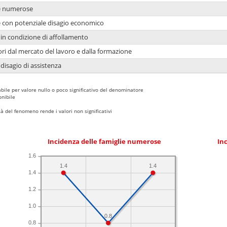
ie numerose
ie con potenziale disagio economico
in condizione di affollamento
ori dal mercato del lavoro e dalla formazione
 disagio di assistenza
bile per valore nullo o poco significativo del denominatore
nibile
 del fenomeno rende i valori non significativi
Incidenza delle famiglie numerose
Inc
1.6
1.4
1.4
1.4
1.2
1.0
0.8
0.8