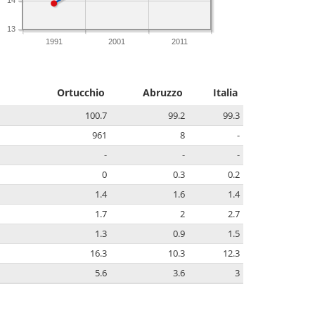
13
1991
2001
2011
Ortucchio
Abruzzo
Italia
100.7
99.2
99.3
961
8
-
-
-
-
0
0.3
0.2
1.4
1.6
1.4
1.7
2
2.7
1.3
0.9
1.5
16.3
10.3
12.3
5.6
3.6
3