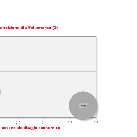
condizione di affollamento
[Ø]
Italia
2.2
2.4
2.6
2.8
n potenziale disagio economico