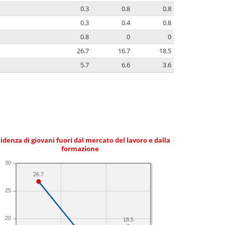
0.3
0.8
0.8
0.3
0.4
0.8
0.8
0
0
26.7
16.7
18.5
5.7
6.6
3.6
idenza di giovani fuori dal mercato del lavoro e dalla
formazione
30
26.7
25
20
18.5