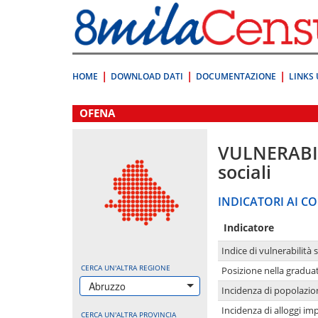
Vai
direttamente
a:
Contenuto
Ricerca
HOME
DOWNLOAD DATI
DOCUMENTAZIONE
LINKS 
.
OFENA
VULNERABI
sociali
INDICATORI AI CO
Indicatore
Indice di vulnerabilità 
CERCA UN'ALTRA REGIONE
Posizione nella graduat
Abruzzo
Incidenza di popolazio
Incidenza di alloggi im
CERCA UN'ALTRA PROVINCIA