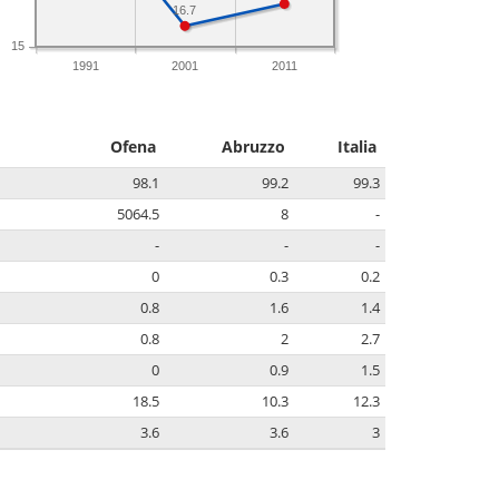
16.7
15
1991
2001
2011
Ofena
Abruzzo
Italia
98.1
99.2
99.3
5064.5
8
-
-
-
-
0
0.3
0.2
0.8
1.6
1.4
0.8
2
2.7
0
0.9
1.5
18.5
10.3
12.3
3.6
3.6
3