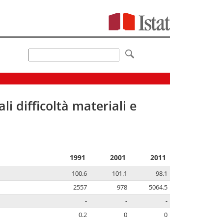
li difficoltà materiali e
1991
2001
2011
100.6
101.1
98.1
2557
978
5064.5
-
-
-
0.2
0
0