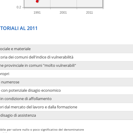
0.2
1991
2001
2011
TORIALI AL 2011
sociale e materiale
oria dei comuni dell'indice di vulnerabilità
ne provinciale in comuni "molto vulnerabili"
propri
ie numerose
ie con potenziale disagio economico
in condizione di affollamento
ori dal mercato del lavoro e dalla formazione
 disagio di assistenza
bile per valore nullo o poco significativo del denominatore