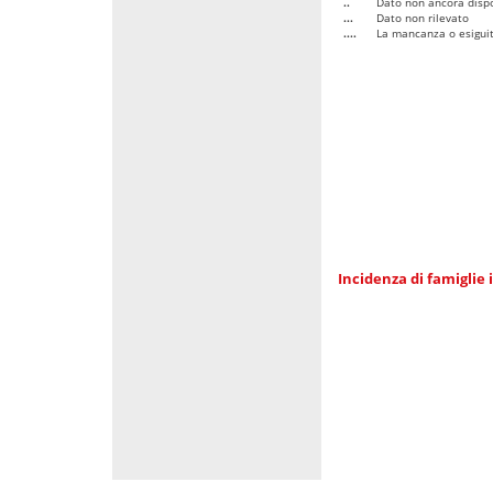
..
Dato non ancora dispo
...
Dato non rilevato
....
La mancanza o esiguità
Incidenza di famiglie 