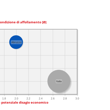
condizione di affollamento
[Ø]
Abruzzo
Italia
1.8
2.0
2.2
2.4
2.6
2.8
3.0
n potenziale disagio economico