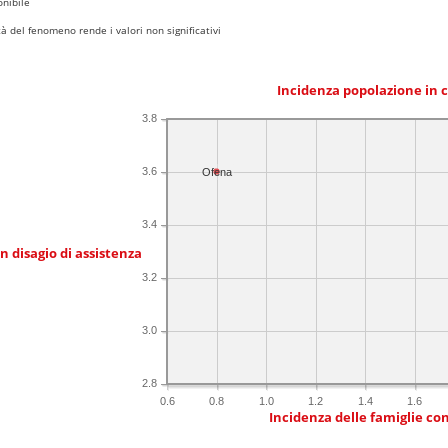
nibile
 del fenomeno rende i valori non significativi
Incidenza popolazione in 
3.8
3.6
Ofena
3.4
in disagio di assistenza
3.2
3.0
2.8
0.6
0.8
1.0
1.2
1.4
1.6
Incidenza delle famiglie co