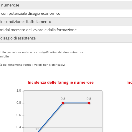
ie numerose
ie con potenziale disagio economico
in condizione di affollamento
ori dal mercato del lavoro e dalla formazione
 disagio di assistenza
bile per valore nullo o poco significativo del denominatore
nibile
 del fenomeno rende i valori non significativi
Incidenza delle famiglie numerose
Inc
1.0
0.8
0.8
0.8
0.6
0.4
0.3