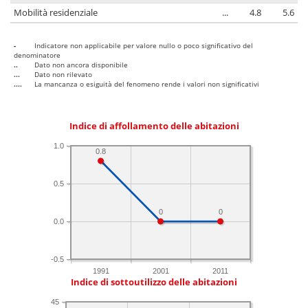
Mobilità residenziale
...
4.8
5.6
-
Indicatore non applicabile per valore nullo o poco significativo del
denominatore
..
Dato non ancora disponibile
...
Dato non rilevato
....
La mancanza o esiguità del fenomeno rende i valori non significativi
Indice di affollamento delle abitazioni
1.0
0.8
0.5
0
0
0.0
-0.5
1991
2001
2011
Indice di sottoutilizzo delle abitazioni
45