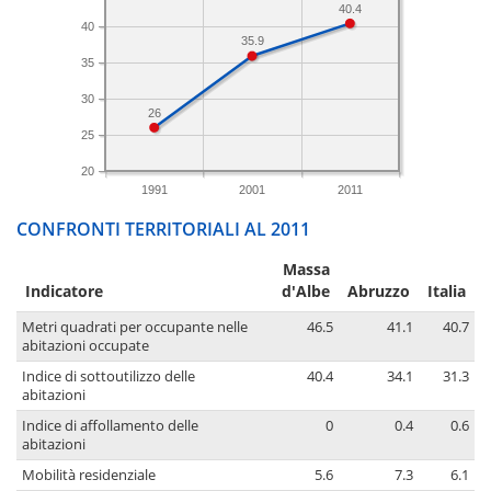
40.4
40
35.9
35
30
26
25
20
1991
2001
2011
CONFRONTI TERRITORIALI AL 2011
Massa
Indicatore
d'Albe
Abruzzo
Italia
Metri quadrati per occupante nelle
46.5
41.1
40.7
abitazioni occupate
Indice di sottoutilizzo delle
40.4
34.1
31.3
abitazioni
Indice di affollamento delle
0
0.4
0.6
abitazioni
Mobilità residenziale
5.6
7.3
6.1