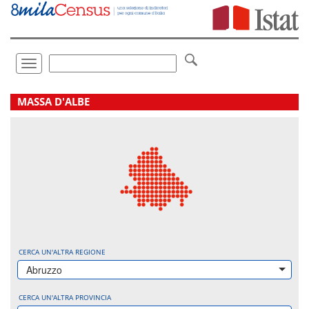
Vai
direttamente
a:
Contenuto
Ricerca
Toggle
navigation
.
MASSA D'ALBE
CERCA UN'ALTRA REGIONE
Abruzzo
CERCA UN'ALTRA PROVINCIA