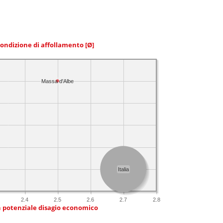
condizione di affollamento
[Ø]
Massa d'Albe
Italia
2.4
2.5
2.6
2.7
2.8
n potenziale disagio economico