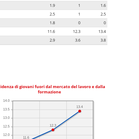
1.9
1
1.6
2.5
1
2.5
1.8
0
0
11.6
12.3
13.4
2.9
3.6
3.8
idenza di giovani fuori dal mercato del lavoro e dalla
formazione
14.0
13.4
13.5
13.0
12.3
12.5
12.0
11.6