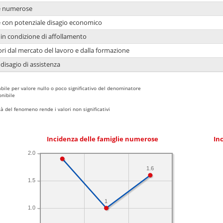
ie numerose
ie con potenziale disagio economico
in condizione di affollamento
ori dal mercato del lavoro e dalla formazione
 disagio di assistenza
bile per valore nullo o poco significativo del denominatore
nibile
 del fenomeno rende i valori non significativi
Incidenza delle famiglie numerose
Inc
2.0
1.6
1.5
1
1.0