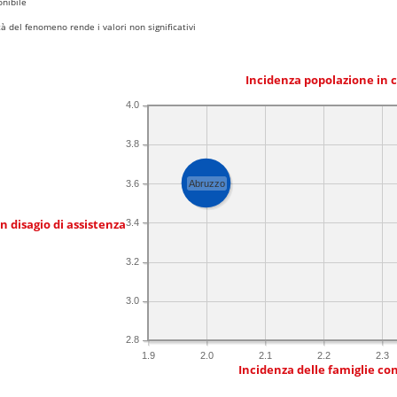
nibile
 del fenomeno rende i valori non significativi
Incidenza popolazione in 
4.0
3.8
3.6
Abruzzo
in disagio di assistenza
3.4
3.2
3.0
2.8
1.9
2.0
2.1
2.2
2.3
Incidenza delle famiglie co