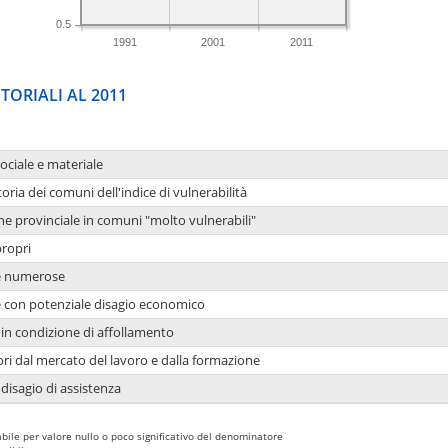
0.5
1991
2001
2011
TORIALI AL 2011
sociale e materiale
oria dei comuni dell'indice di vulnerabilità
ne provinciale in comuni "molto vulnerabili"
propri
ie numerose
ie con potenziale disagio economico
in condizione di affollamento
ori dal mercato del lavoro e dalla formazione
 disagio di assistenza
bile per valore nullo o poco significativo del denominatore