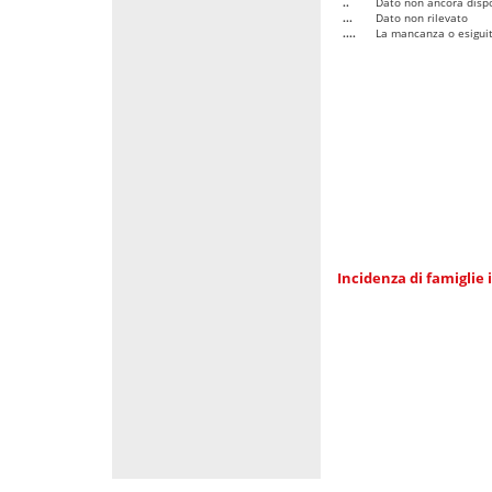
..
Dato non ancora dispo
...
Dato non rilevato
....
La mancanza o esiguità
Incidenza di famiglie 