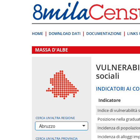
Vai
direttamente
a:
Contenuto
Ricerca
HOME
DOWNLOAD DATI
DOCUMENTAZIONE
LINKS 
.
MASSA D'ALBE
VULNERABI
sociali
INDICATORI AI CO
Indicatore
Indice di vulnerabilità 
CERCA UN'ALTRA REGIONE
Posizione nella graduat
Abruzzo
Incidenza di popolazio
Incidenza di alloggi im
CERCA UN'ALTRA PROVINCIA