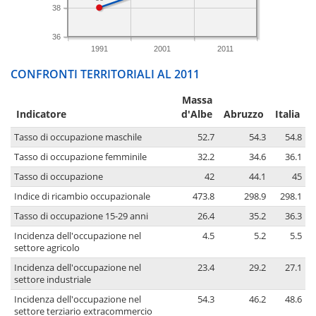
38
36
1991
2001
2011
CONFRONTI TERRITORIALI AL 2011
Massa
Indicatore
d'Albe
Abruzzo
Italia
Tasso di occupazione maschile
52.7
54.3
54.8
Tasso di occupazione femminile
32.2
34.6
36.1
Tasso di occupazione
42
44.1
45
Indice di ricambio occupazionale
473.8
298.9
298.1
Tasso di occupazione 15-29 anni
26.4
35.2
36.3
Incidenza dell'occupazione nel
4.5
5.2
5.5
settore agricolo
Incidenza dell'occupazione nel
23.4
29.2
27.1
settore industriale
Incidenza dell'occupazione nel
54.3
46.2
48.6
settore terziario extracommercio