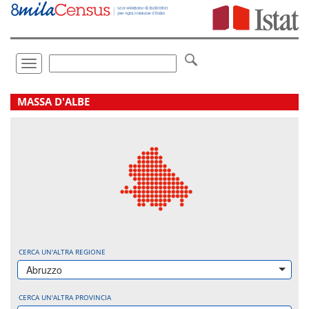
Vai
direttamente
a:
Contenuto
Ricerca
Toggle
navigation
.
MASSA D'ALBE
CERCA UN'ALTRA REGIONE
Abruzzo
CERCA UN'ALTRA PROVINCIA