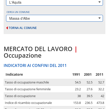
L'Aquila
CERCA UN COMUNE
Massa d'Albe
TORNA AL COMUNE
MERCATO DEL LAVORO
|
Occupazione
INDICATORI AI CONFINI DEL 2011
Indicatore
1991
2001
2011
Tasso di occupazione maschile
54.5
52.5
52.7
Tasso di occupazione femminile
23.2
27.6
32.2
Tasso di occupazione
38
39.5
42
Indice di ricambio occupazionale
153.8
236.5
473.8