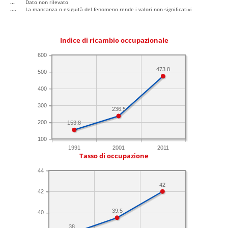
...
Dato non rilevato
....
La mancanza o esiguità del fenomeno rende i valori non significativi
Indice di ricambio occupazionale
600
473.8
500
400
300
236.5
200
153.8
100
1991
2001
2011
Tasso di occupazione
44
42
42
39.5
40
38