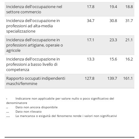
Incidenza dell'occupazione nel
17.8
19.4
18.8
settore commercio
Incidenza dell'occupazione in
34.7
30.8
31.7
professioni ad alta-media
specializzazione
Incidenza dell'occupazione in
17.1
23.3
21.1
professioni artigiane, operaie o
agricole
Incidenza dell'occupazione in
13.3
15.6
16.2
professioni a basso livello di
competenza
Rapporto occupati indipendenti
127.8
139.7
161.1
maschi/femmine
-
Indicatore non applicabile per valore nullo o poco significativo del
denominatore
..
Dato non ancora disponibile
...
Dato non rilevato
....
La mancanza o esiguità del fenomeno rende i valori non significativi