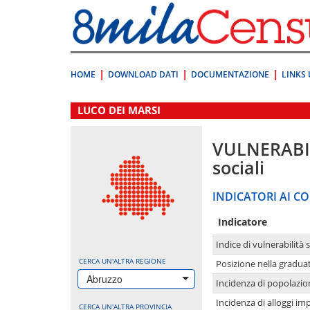
Vai
direttamente
a:
Contenuto
Ricerca
HOME
DOWNLOAD DATI
DOCUMENTAZIONE
LINKS 
.
LUCO DEI MARSI
VULNERABI
sociali
INDICATORI AI CO
Indicatore
Indice di vulnerabilità 
CERCA UN'ALTRA REGIONE
Posizione nella graduat
Abruzzo
Incidenza di popolazio
Incidenza di alloggi im
CERCA UN'ALTRA PROVINCIA