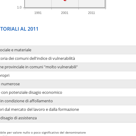
1.0
1991
2001
2011
TORIALI AL 2011
sociale e materiale
oria dei comuni dell'indice di vulnerabilità
ne provinciale in comuni "molto vulnerabili"
propri
ie numerose
ie con potenziale disagio economico
in condizione di affollamento
ori dal mercato del lavoro e dalla formazione
 disagio di assistenza
bile per valore nullo o poco significativo del denominatore