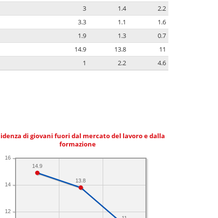
3
1.4
2.2
3.3
1.1
1.6
1.9
1.3
0.7
14.9
13.8
11
1
2.2
4.6
idenza di giovani fuori dal mercato del lavoro e dalla
formazione
16
14.9
13.8
14
12