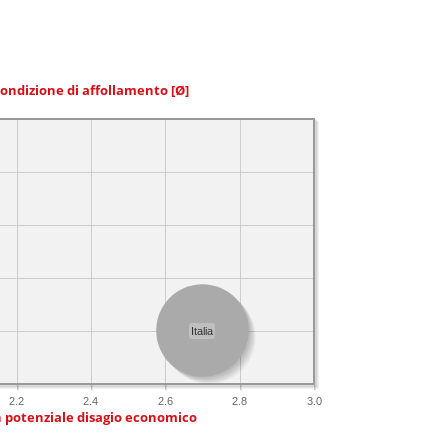
condizione di affollamento
[Ø]
Italia
2.2
2.4
2.6
2.8
3.0
n potenziale disagio economico