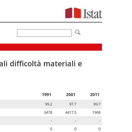
li difficoltà materiali e
1991
2001
2011
99.2
97.7
99.7
3478
4417.5
1968
-
-
-
0
0
0