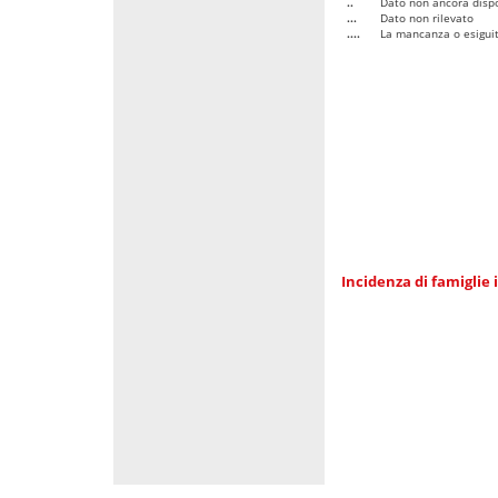
..
Dato non ancora dispo
...
Dato non rilevato
....
La mancanza o esiguità
Incidenza di famiglie 