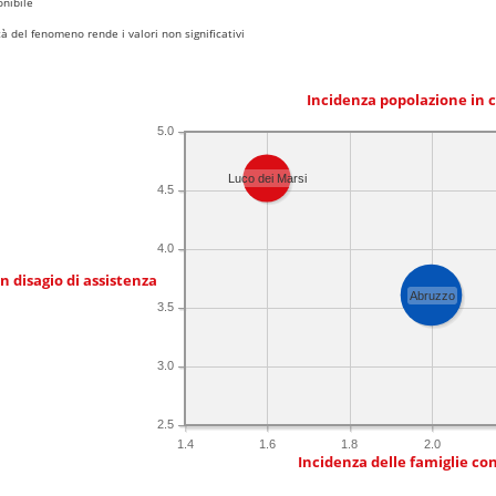
nibile
 del fenomeno rende i valori non significativi
Incidenza popolazione in 
5.0
Luco dei Marsi
4.5
4.0
in disagio di assistenza
Abruzzo
3.5
3.0
2.5
1.4
1.6
1.8
2.0
Incidenza delle famiglie co