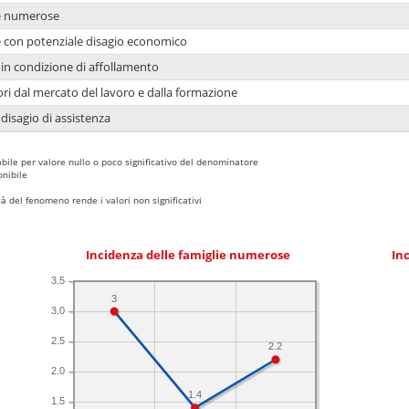
ie numerose
ie con potenziale disagio economico
in condizione di affollamento
ori dal mercato del lavoro e dalla formazione
 disagio di assistenza
bile per valore nullo o poco significativo del denominatore
nibile
 del fenomeno rende i valori non significativi
Incidenza delle famiglie numerose
Inc
3.5
3
3.0
2.5
2.2
2.0
1.4
1.5