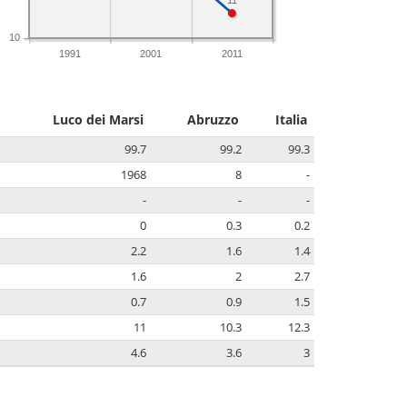
11
10
1991
2001
2011
Luco dei Marsi
Abruzzo
Italia
99.7
99.2
99.3
1968
8
-
-
-
-
0
0.3
0.2
2.2
1.6
1.4
1.6
2
2.7
0.7
0.9
1.5
11
10.3
12.3
4.6
3.6
3