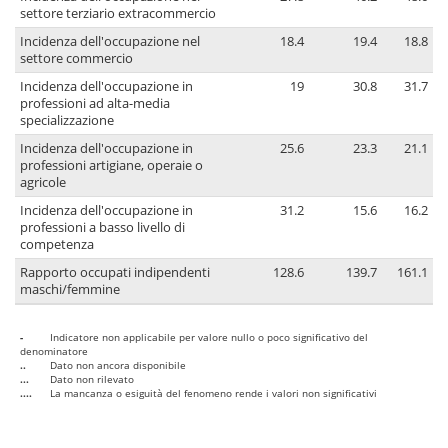
settore terziario extracommercio
Incidenza dell'occupazione nel
18.4
19.4
18.8
settore commercio
Incidenza dell'occupazione in
19
30.8
31.7
professioni ad alta-media
specializzazione
Incidenza dell'occupazione in
25.6
23.3
21.1
professioni artigiane, operaie o
agricole
Incidenza dell'occupazione in
31.2
15.6
16.2
professioni a basso livello di
competenza
Rapporto occupati indipendenti
128.6
139.7
161.1
maschi/femmine
-
Indicatore non applicabile per valore nullo o poco significativo del
denominatore
..
Dato non ancora disponibile
...
Dato non rilevato
....
La mancanza o esiguità del fenomeno rende i valori non significativi