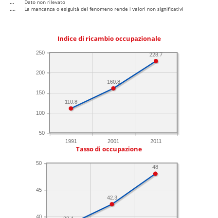
...
Dato non rilevato
....
La mancanza o esiguità del fenomeno rende i valori non significativi
Indice di ricambio occupazionale
250
228.7
200
160.8
150
110.8
100
50
1991
2001
2011
Tasso di occupazione
50
48
45
42.3
40