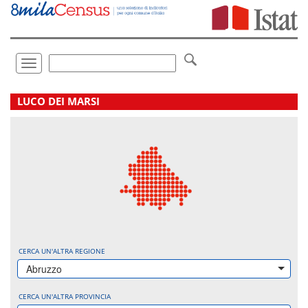
Vai
direttamente
a:
Contenuto
Ricerca
Toggle
navigation
.
LUCO DEI MARSI
CERCA UN'ALTRA REGIONE
Abruzzo
CERCA UN'ALTRA PROVINCIA