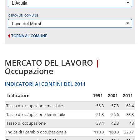
L'Aquila
CERCA UN COMUNE
Luco dei Marsi
TORNA AL COMUNE
MERCATO DEL LAVORO
|
Occupazione
INDICATORI AI CONFINI DEL 2011
Indicatore
1991
2001
2011
Tasso di occupazione maschile
56.3
57.8
62.4
Tasso di occupazione femminile
21.3
26.6
33.3
Tasso di occupazione
38.4
42.3
48
Indice di ricambio occupazionale
110.8
160.8
228.7