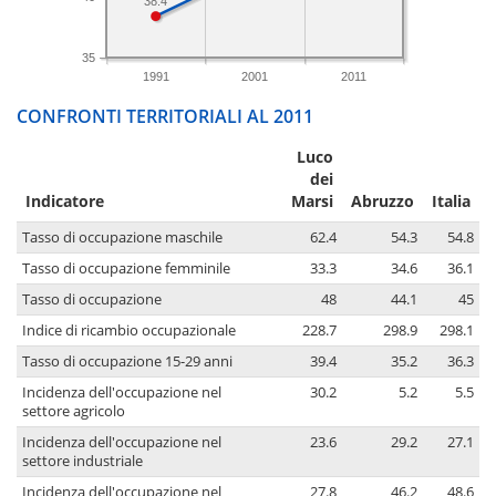
38.4
35
1991
2001
2011
CONFRONTI TERRITORIALI AL 2011
Luco
dei
Indicatore
Marsi
Abruzzo
Italia
Tasso di occupazione maschile
62.4
54.3
54.8
Tasso di occupazione femminile
33.3
34.6
36.1
Tasso di occupazione
48
44.1
45
Indice di ricambio occupazionale
228.7
298.9
298.1
Tasso di occupazione 15-29 anni
39.4
35.2
36.3
Incidenza dell'occupazione nel
30.2
5.2
5.5
settore agricolo
Incidenza dell'occupazione nel
23.6
29.2
27.1
settore industriale
Incidenza dell'occupazione nel
27.8
46.2
48.6