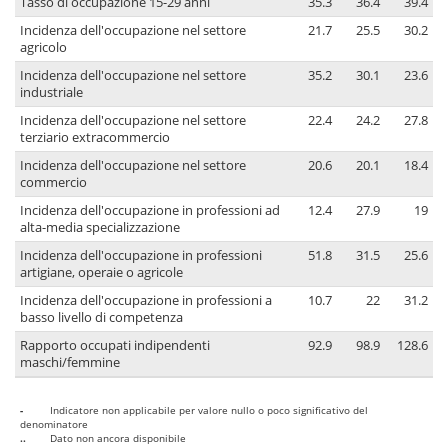
Tasso di occupazione 15-29 anni
35.3
36.4
39.4
Incidenza dell'occupazione nel settore
21.7
25.5
30.2
agricolo
Incidenza dell'occupazione nel settore
35.2
30.1
23.6
industriale
Incidenza dell'occupazione nel settore
22.4
24.2
27.8
terziario extracommercio
Incidenza dell'occupazione nel settore
20.6
20.1
18.4
commercio
Incidenza dell'occupazione in professioni ad
12.4
27.9
19
alta-media specializzazione
Incidenza dell'occupazione in professioni
51.8
31.5
25.6
artigiane, operaie o agricole
Incidenza dell'occupazione in professioni a
10.7
22
31.2
basso livello di competenza
Rapporto occupati indipendenti
92.9
98.9
128.6
maschi/femmine
-
Indicatore non applicabile per valore nullo o poco significativo del
denominatore
..
Dato non ancora disponibile