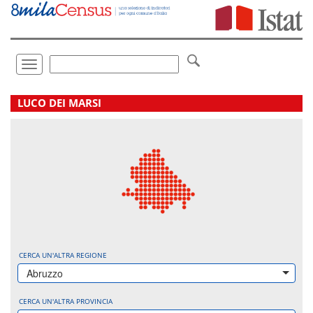
Vai
direttamente
a:
Contenuto
Ricerca
Toggle
navigation
.
LUCO DEI MARSI
CERCA UN'ALTRA REGIONE
Abruzzo
CERCA UN'ALTRA PROVINCIA