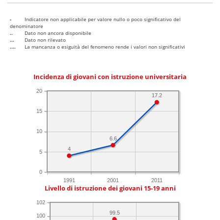
-
Indicatore non applicabile per valore nullo o poco significativo del
denominatore
..
Dato non ancora disponibile
...
Dato non rilevato
....
La mancanza o esiguità del fenomeno rende i valori non significativi
Incidenza di giovani con istruzione universitaria
20
17.2
15
10
6.6
4
5
0
1991
2001
2011
Livello di istruzione dei giovani 15-19 anni
102
99.5
100