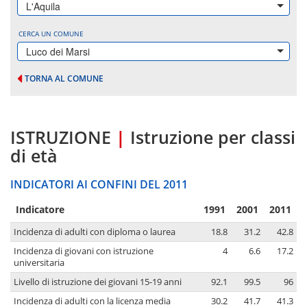
L'Aquila
CERCA UN COMUNE
Luco dei Marsi
TORNA AL COMUNE
ISTRUZIONE
|
Istruzione per classi
di età
INDICATORI AI CONFINI DEL 2011
Indicatore
1991
2001
2011
Incidenza di adulti con diploma o laurea
18.8
31.2
42.8
Incidenza di giovani con istruzione
4
6.6
17.2
universitaria
Livello di istruzione dei giovani 15-19 anni
92.1
99.5
96
Incidenza di adulti con la licenza media
30.2
41.7
41.3