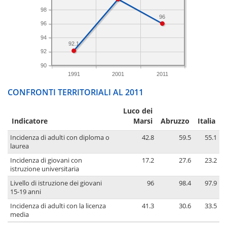
98
96
96
94
92.1
92
90
1991
2001
2011
CONFRONTI TERRITORIALI AL 2011
Luco dei
Indicatore
Marsi
Abruzzo
Italia
Incidenza di adulti con diploma o
42.8
59.5
55.1
laurea
Incidenza di giovani con
17.2
27.6
23.2
istruzione universitaria
Livello di istruzione dei giovani
96
98.4
97.9
15-19 anni
Incidenza di adulti con la licenza
41.3
30.6
33.5
media