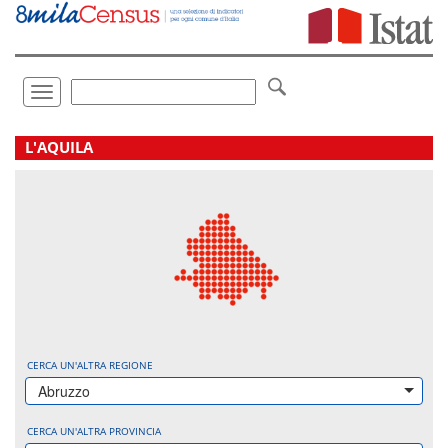
Vai
direttamente
a:
Contenuto
Ricerca
Toggle
navigation
.
L'AQUILA
CERCA UN'ALTRA REGIONE
Abruzzo
CERCA UN'ALTRA PROVINCIA