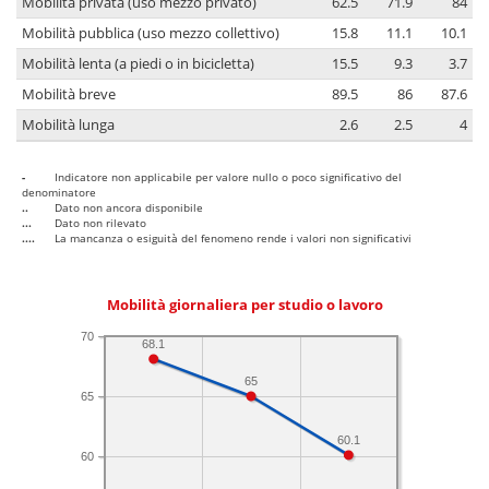
Mobilità privata (uso mezzo privato)
62.5
71.9
84
Mobilità pubblica (uso mezzo collettivo)
15.8
11.1
10.1
Mobilità lenta (a piedi o in bicicletta)
15.5
9.3
3.7
Mobilità breve
89.5
86
87.6
Mobilità lunga
2.6
2.5
4
-
Indicatore non applicabile per valore nullo o poco significativo del
denominatore
..
Dato non ancora disponibile
...
Dato non rilevato
....
La mancanza o esiguità del fenomeno rende i valori non significativi
Mobilità giornaliera per studio o lavoro
70
68.1
65
65
60.1
60