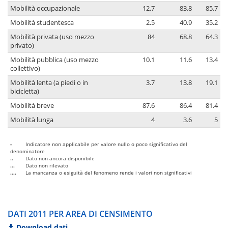
Mobilità occupazionale
12.7
83.8
85.7
Mobilità studentesca
2.5
40.9
35.2
Mobilità privata (uso mezzo
84
68.8
64.3
privato)
Mobilità pubblica (uso mezzo
10.1
11.6
13.4
collettivo)
Mobilità lenta (a piedi o in
3.7
13.8
19.1
bicicletta)
Mobilità breve
87.6
86.4
81.4
Mobilità lunga
4
3.6
5
-
Indicatore non applicabile per valore nullo o poco significativo del
denominatore
..
Dato non ancora disponibile
...
Dato non rilevato
....
La mancanza o esiguità del fenomeno rende i valori non significativi
DATI 2011 PER AREA DI CENSIMENTO
Download dati