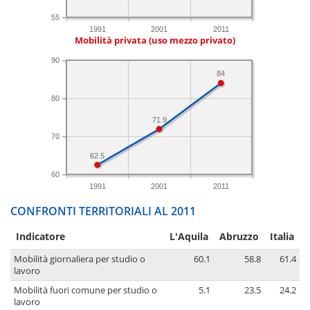
55
1991
2001
2011
Mobilità privata (uso mezzo privato)
90
84
80
71.9
70
62.5
60
1991
2001
2011
CONFRONTI TERRITORIALI AL 2011
Indicatore
L'Aquila
Abruzzo
Italia
Mobilità giornaliera per studio o
60.1
58.8
61.4
lavoro
Mobilità fuori comune per studio o
5.1
23.5
24.2
lavoro