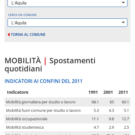
L'Aquila
CERCA UN COMUNE
L'Aquila
TORNA AL COMUNE
MOBILITÀ
|
Spostamenti
quotidiani
INDICATORI AI CONFINI DEL 2011
Indicatore
1991
2001
2011
Mobilità giornaliera per studio o lavoro
68.1
65
60.1
Mobilità fuori comune per studio o lavoro
5.3
4.3
5.1
Mobilità occupazionale
11.1
9.8
12.7
Mobilità studentesca
4.7
2.9
2.5