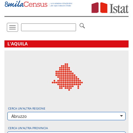
Vai
direttamente
a:
Contenuto
Ricerca
Toggle
navigation
.
L'AQUILA
CERCA UN'ALTRA REGIONE
Abruzzo
CERCA UN'ALTRA PROVINCIA