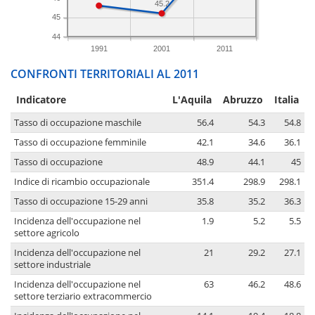
45.2
45
44
1991
2001
2011
CONFRONTI TERRITORIALI AL 2011
Indicatore
L'Aquila
Abruzzo
Italia
Tasso di occupazione maschile
56.4
54.3
54.8
Tasso di occupazione femminile
42.1
34.6
36.1
Tasso di occupazione
48.9
44.1
45
Indice di ricambio occupazionale
351.4
298.9
298.1
Tasso di occupazione 15-29 anni
35.8
35.2
36.3
Incidenza dell'occupazione nel
1.9
5.2
5.5
settore agricolo
Incidenza dell'occupazione nel
21
29.2
27.1
settore industriale
Incidenza dell'occupazione nel
63
46.2
48.6
settore terziario extracommercio