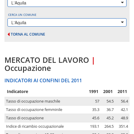
L'Aquila
CERCA UN COMUNE
L'Aquila
TORNA AL COMUNE
MERCATO DEL LAVORO
|
Occupazione
INDICATORI AI CONFINI DEL 2011
Indicatore
1991
2001
2011
Tasso di occupazione maschile
57
54.5
56.4
Tasso di occupazione femminile
35.3
36.7
42.1
Tasso di occupazione
45.6
45.2
48.9
Indice di ricambio occupazionale
193.1
264.5
351.4