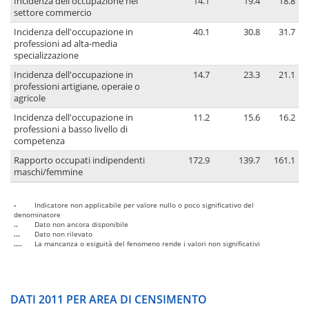
Incidenza dell'occupazione nel
14.1
19.4
18.8
settore commercio
Incidenza dell'occupazione in
40.1
30.8
31.7
professioni ad alta-media
specializzazione
Incidenza dell'occupazione in
14.7
23.3
21.1
professioni artigiane, operaie o
agricole
Incidenza dell'occupazione in
11.2
15.6
16.2
professioni a basso livello di
competenza
Rapporto occupati indipendenti
172.9
139.7
161.1
maschi/femmine
-
Indicatore non applicabile per valore nullo o poco significativo del
denominatore
..
Dato non ancora disponibile
...
Dato non rilevato
....
La mancanza o esiguità del fenomeno rende i valori non significativi
DATI 2011 PER AREA DI CENSIMENTO