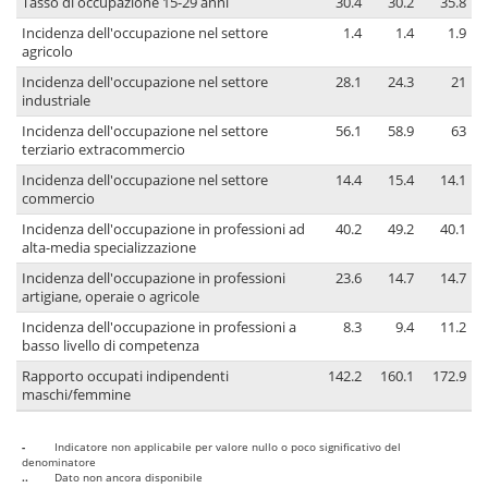
Tasso di occupazione 15-29 anni
30.4
30.2
35.8
Incidenza dell'occupazione nel settore
1.4
1.4
1.9
agricolo
Incidenza dell'occupazione nel settore
28.1
24.3
21
industriale
Incidenza dell'occupazione nel settore
56.1
58.9
63
terziario extracommercio
Incidenza dell'occupazione nel settore
14.4
15.4
14.1
commercio
Incidenza dell'occupazione in professioni ad
40.2
49.2
40.1
alta-media specializzazione
Incidenza dell'occupazione in professioni
23.6
14.7
14.7
artigiane, operaie o agricole
Incidenza dell'occupazione in professioni a
8.3
9.4
11.2
basso livello di competenza
Rapporto occupati indipendenti
142.2
160.1
172.9
maschi/femmine
-
Indicatore non applicabile per valore nullo o poco significativo del
denominatore
..
Dato non ancora disponibile