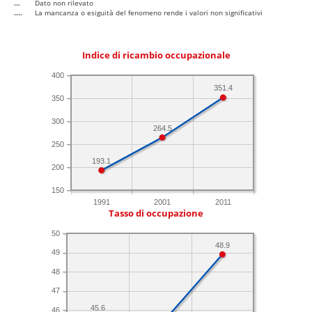
...
Dato non rilevato
....
La mancanza o esiguità del fenomeno rende i valori non significativi
Indice di ricambio occupazionale
400
351.4
350
300
264.5
250
193.1
200
150
1991
2001
2011
Tasso di occupazione
50
48.9
49
48
47
45.6
46