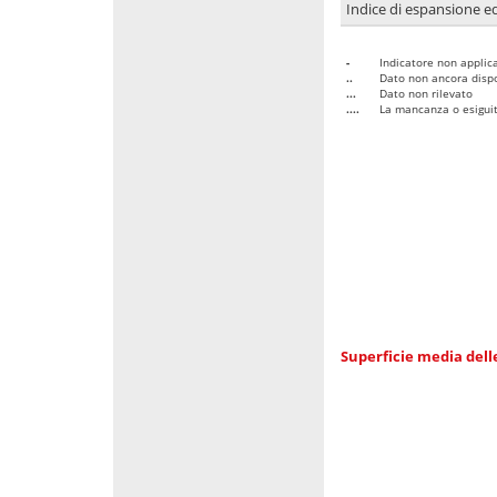
Indice di espansione edi
-
Indicatore non applica
..
Dato non ancora dispo
...
Dato non rilevato
....
La mancanza o esiguità
Superficie media dell