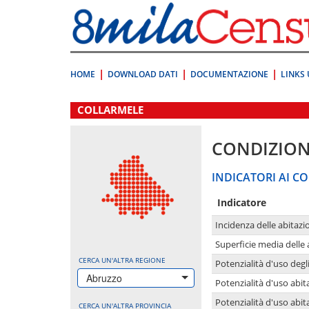
Vai
direttamente
a:
Contenuto
Ricerca
HOME
DOWNLOAD DATI
DOCUMENTAZIONE
LINKS 
.
COLLARMELE
CONDIZION
INDICATORI AI CO
Indicatore
Incidenza delle abitazi
Superficie media delle
CERCA UN'ALTRA REGIONE
Potenzialità d'uso degli
Abruzzo
Potenzialità d'uso abita
Potenzialità d'uso abit
CERCA UN'ALTRA PROVINCIA