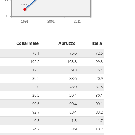
92.1
90
1991
2001
2011
Collarmele
Abruzzo
Italia
78.1
75.6
72.5
102.5
103.8
99.3
12.3
9.3
5.1
39.2
33.6
20.9
0
28.9
37.5
29.2
29.4
30.1
99.6
99.4
99.1
92.7
83.4
83.2
0.5
1.5
1.7
24.2
8.9
10.2