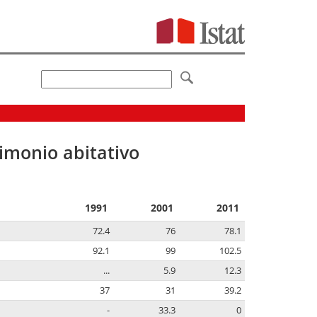
imonio abitativo
1991
2001
2011
72.4
76
78.1
92.1
99
102.5
...
5.9
12.3
37
31
39.2
-
33.3
0