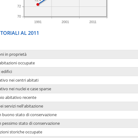
72.4
72
70
1991
2001
2011
TORIALI AL 2011
oni in proprietà
 abitazioni occupate
 edifici
tivo nei centri abitati
ativo nei nuclei e case sparse
io abitativo recente
ei servizi nell'abitazione
 in buono stato di conservazione
 in pessimo stato di conservazione
azioni storiche occupate