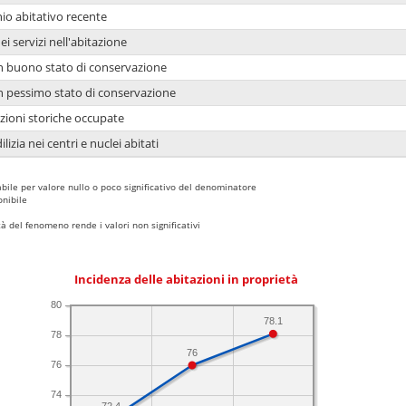
io abitativo recente
ei servizi nell'abitazione
 in buono stato di conservazione
 in pessimo stato di conservazione
azioni storiche occupate
lizia nei centri e nuclei abitati
bile per valore nullo o poco significativo del denominatore
nibile
 del fenomeno rende i valori non significativi
Incidenza delle abitazioni in proprietà
80
78.1
78
76
76
74