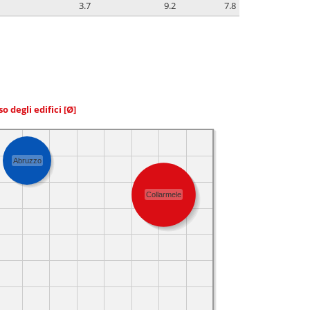
3.7
9.2
7.8
so degli edifici
[Ø]
Abruzzo
Collarmele