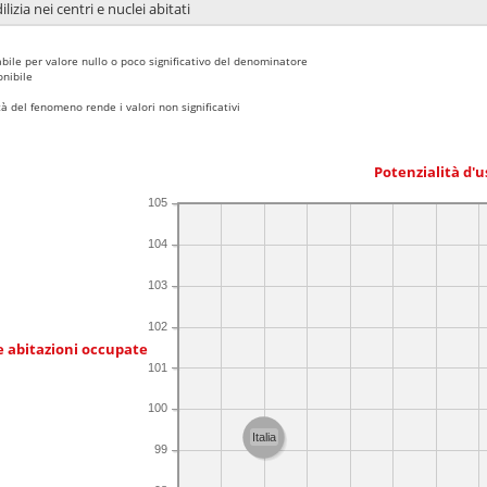
lizia nei centri e nuclei abitati
bile per valore nullo o poco significativo del denominatore
nibile
 del fenomeno rende i valori non significativi
Potenzialità d'u
105
104
103
102
e abitazioni occupate
101
100
Italia
99