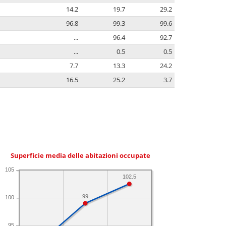
14.2
19.7
29.2
96.8
99.3
99.6
...
96.4
92.7
...
0.5
0.5
7.7
13.3
24.2
16.5
25.2
3.7
Superficie media delle abitazioni occupate
105
102.5
99
100
95